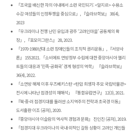
「조국을 배신한 자의 아내에서 소련 국민되기: <알지르> 수용소
수감 여성들의 인정투쟁을 중심으로」, 『슬라브학보』 38(4),
2023
「우크라이나 전쟁 난민 유입과 광주 ‘고려인마을’ 공동체의 확
장」, 『호모미그란스』 28, 2023.
「1970-1980년대 소련 장애인들의 조직적 권리운동」, 『서양사
론』 1552021. 「소비에트 연방정부 수립에 대한 중앙아시아 엘리
트들의 대응과 ‘민족-공화국’ 경계 형성의 역학」 『슬라브학보』
36(4), 2022.
「소연방 해체 이후 우즈베키스탄 <탄압 희생자 추모 국립박물관>
전시에 나타난 접경성의 재해석」 『통합유럽연구』 12(3), 2021.
『북·중·러 접경지대를 둘러싼 소지역주의 전략과 초국경 이동』
도서출판 이조 (공저), 2020.
『중앙아시아 이슬람의 역사적 경험과 문화』 진인진 (공저), 2019.
「접경지대 우크라이나의 국내·외적인 갈등 상황이 고려인 개인들