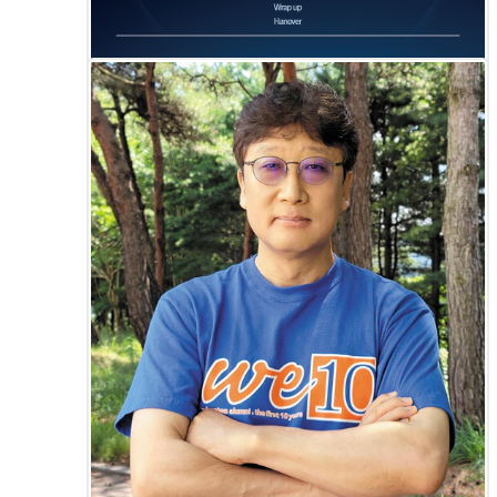
행사 홍보
2021년 11월 1일부터 4일까지 4일간 아시아연구소 미래지구 프
로그램은 <한국과 메콩 국가 간의 COVID-19 발병 통제 경험, 모
범 사례 및 교훈 공유> 온라인 워크샵을 주관할 예정입니다. 해당
프로젝트는 한국과 메콩 국가들이 COVID-19 문제를 지속가능
하게 극복하기 위해, 각 국가가 어떻게 대응했는지 경험을 공유
하고, 선례(best practices)의 교훈을 나누는 프로젝트입니다! 본
행사는 태국 출라롱컨대학 아시아연구소(Institute of Asian
Studies, Chulalongkorn University; 이하 CHU-IAS)와 서울대학
교 아시아연구소가 공동으로 주관했고요. 태국 출라롱컨대학 아
시아연구소(CHU-IAS)가 주최하였으며, 우리 정부가 출연한 한
메콩협력기금(Mekong-Korea Cooperation Fund)에서 후원합
니다. 이번 온라인 워크샵은 태국의 출라롱컨대학 아시아연구소
발표자들이 태국의 COVID-19 반응 경험에 대한 소개와 논의를
하는 자리로서, (1) COVID-19 발병 통제, (2) 자국 내 이주 노동자