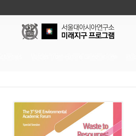
ctivities
Voices from Future Generations
Pub