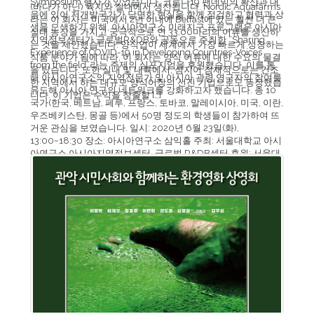
Symposium 행사가 있었습니다. 코로나19 팬데믹의 확산과 대
(바다가 아닌) 육지와 실내에서 생산됩니다. Nordic Aquafarms
응에 있어 저개발국가가 당면한 현실을 함께 점검하고 협력과 상
라는 이 회사는 미국에서 2년 이내에 Belfast에 있는 훨씬 더 큰
생을 모색하기 위해, 아시아연구소 미래지구 프로그램은 아시아
실내 농장을 가지고 궁극적으로 연 33,00마리의 어류를 생산하
지역정보센터가 글로벌R&DB와 공동으로 주최한 “Sharing
는 것을 제안했습니다. 양식업이 세계에서 가장 빠르게 성장하는
Experience of COVID-19 in Developing Countries-Voices
식품 분야가 됨에 따라, 이 회사는 양식 어류에 대한 수요의 물결
from the field”라는 주제의 심포지엄을 후원했습니다. 이를 통
을 탔습니다. 또한 실내 및 내륙에서, 심지어 잠재적으로는 건조
해 아시아연구소의 지역전문가 및 아시아 관련 연구자의 참여를
한 지역에서 하는 대규모 양식어장의 선진 기업으로도 등장했습
유도해 아시아 연구의 네트워크를 강화하고자 했습니다. 총 10
니다. 이 기업은 수익을 창출할 […]
국가(한국, 베트남, 페루, 프랑스, 토바코, 말레이시아, 미국, 이란,
우즈베키스탄, 몽골 등)에서 50명 정도의 학생들이 참가하여 뜨
거운 관심을 보였습니다. 일시: 2020년 6월 23일(화),
13:00~18:30 장소: 아시아연구소 삼익홀 주최: 서울대학교 아시
아연구소 아시아지역정보센터, 글로벌 R&DB센터 후원: 서울대
학교 아시아연구소 미래지구 프로그램, 아시아연구소, 행정대학
원 […]