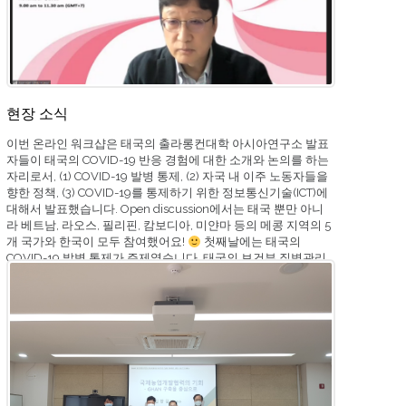
현장 소식
이번 온라인 워크샵은 태국의 출라롱컨대학 아시아연구소 발표
자들이 태국의 COVID-19 반응 경험에 대한 소개와 논의를 하는
자리로서, (1) COVID-19 발병 통제, (2) 자국 내 이주 노동자들을
향한 정책, (3) COVID-19를 통제하기 위한 정보통신기술(ICT)에
대해서 발표했습니다. Open discussion에서는 태국 뿐만 아니
라 베트남, 라오스, 필리핀, 캄보디아, 미얀마 등의 메콩 지역의 5
개 국가와 한국이 모두 참여했어요!
첫째날에는 태국의
COVID-19 발병 통제가 주제였습니다. 태국의 보건부 질병관리
본부의 수의사 Dr. Soawapak Hinjoy가 ‘Strengthening Disease
Control in Migrant Community’라는 주제로 태국의 이주민 집
단의 COVID-19 발병 통제 전략에 대해서 발표했고, Raks Thai
재단의 수석 프로그램 책임자인 Mr. Wasurat Homsud가
‘Migrants and Thailand Open Country’라는 주제로 발표했습니
다. 발표자들은 태국이 […]