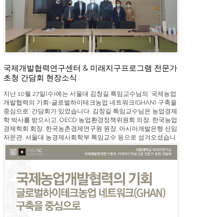
국제개발협력연구센터 & 미래지구프로그램 전문가
초청 간담회 현장소식
지난 10월 27일(수)에는 서울대 김창길 특임교수님의 ‘국제농업
개발협력의 기회-글로벌하이테크농업 네트워크(GHAN) 구축을
중심으로’ 간담회가 있었습니다. 김창길 특임교수님은 농업경제
학 박사를 받으시고, OECD 농업환경정책위원회 의장, 한국농업
경제학회 회장, 한국농촌경제연구원 원장, 아시아개발은행 선임
자문관, 서울대 농경제사회학부 특임교수 등으로 섬겨오셨습니
다. 세계의 인구가 증가하고, 기후변화나 물 부족, 환경악화 등의
문제로 인해 세계의 농식품 시스템의 지속가능성이 상당한 영향
을 받고 있는데요. 농업부문에서 지식집약적 농업으로의 전환이
관건이기 때문에, 농업교육의 개조와 혁신이 필요한 상황이라고
합니다. 특히 이런 혁신은 개도국에서 필요가 높습니다. 따라서
하이테크농업의 미래지도자 육성을 위해, 한국이 중심이 되어 개
도국의 농업교육과정을 향상시키고, 고급기술을 보급 및 산학역
을 강화시키기 위해, Global High-Tech Agricultural Network,
GHAN)에 대해 소개해주셨습니다. 왜 한국이 주체가 되어야 하