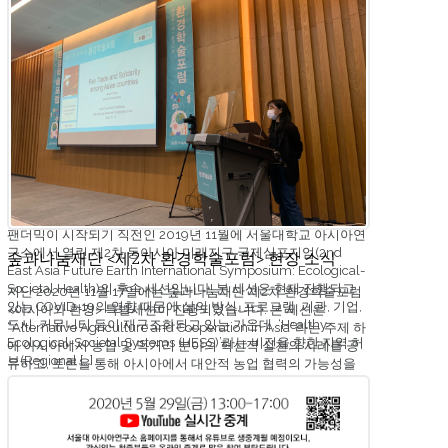
Building Asia-Pacific Regional Hub for
Ecological-Societal Health: Visioneering the
Doughnut Trilemma
Sustainability Research & Innovation Congress 2021
(SRI2021)은 지속가능성으로의 전환을 위해 글로벌 리더, 전문
가, 기업가, 혁신가들이 모인 초학문적 글로벌 학술대회입니다.
2021년 6월 12일부터 15일까지 진행되는 SRI2021의 프로그램
중에, 아시아연구소 미래지구 프로그램의 김준 디렉터는
‘Building Asia-Pacific Regional Hub for Ecological-Societal
Health: Visioneeirng the Doughnut Trilemma’라는 세션을 주
관하였습니다(6월 14일, 오전 7:00-8:30). 이 세션은 COVID-19
팬더믹이 시작되기 직전인 2019년 11월에 서울대학교 아시아연
구소에서 열린 제2차 동아시아 미래지구 국제심포지엄(2nd
숲과나눔재단 <제2차 환경학술포럼> 현장 소식
East Asia Future Earth International Symposium: Ecological-
Societal Health)의 후속 세션입니다! 본 세션은 현재 진행되고
지난 2020년 11월 17일에는 숲과나눔재단 제2차 환경학술포럼
있는 COVID-19의 영향 때문에 삶의 방식, 프로그램, 기관, 기업,
<아시아와 환경> 특별세션이 진행되었습니다. 본 세션은
도시, 커뮤니티 등이 재구조화되고 있는 가운데, ‘Healthy
“Alternative Agriculture and Cooperation in Asia”라는 주제 하
Ecological-Societal Systems (HESS)’라는 비전을 향한 지역 허
에 아시아에서 농업 및 먹거리 분야의 혁신적 실천의 사례를 공
브(Regional […]
유하고, 토론을 통해 아시아에서 대안적 농업 협력의 가능성을
찾고자 했습니다. 첫번째 발표자인 태국 유기농 농업을 지향하는
청년 단체인 TOA (Toward Organic Asia)의 나루몬 파이분시티
쿤 대표님은, 태국에 유기농업이 필요한 현실과 유기농업을 이끌
어가는 젊은 세대들의 도전과 교육에 대해 발표하셨습니다. 두번