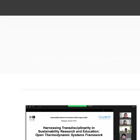
About
Research
Future Earth A