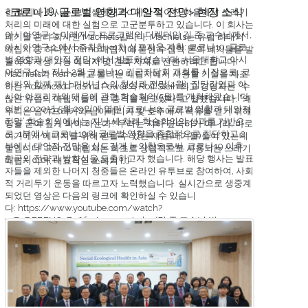
<코로나19, 글로벌 영향과 대안적 전망> 현장 소식
한 벨기에 회사는 브뤼셀에서 60 마일 떨어진 마을에서 쓰레기
처리의 미래에 대한 실험으로 고군분투하고 있습니다. 이 회사는
아시아연구소 미래지구 프로그램의 디렉터인 김 준 교수님께서,
폐기물 관리 회사인 Machiels입니다. Machiels는 유럽 최대의
아시아연구소에서 주최한 <4차 심포지움 계획: 코로나19, 글로
매립지 중 하나인 Remo 매립지에 묻힌 수십억 톤의 폐기물을 발
벌 영향과 대안적 전망>에서 발표하셨습니다. 서울대학교 아시
굴하여 재생 가능 에너지 및 건축 자재로 전환하려고 합니다.
아연구소는 지난 2월 코로나19 긴급좌담회 개최를 시작으로, 코
Machiels가 Remo라고 불리는 매립지에서 사용할 기술을 제조
이카와 함께 재난 거버넌스의 형성과 전망(4월), 집단감염과 아
하는 Advanced Plasma Power의 Rolf Stein 최고 경영자는 “수
시아·아프리카의 대응에 관한 학술회의(5월)를 개최해왔습니다.
많은 유럽의 매립지들이 큰 충격을 받고있다”고 말했습니다. “왜
이번 2020년 5월 29일에 열린 ‘코로나19, 글로벌 영향과 대안적
우리는 남아프리카와 남아메리카 및 호주에서 석유를 얻기 위해
전망’ 학술회의에서는 지난 세 차례 학술회의의 성과를 기반으
땅을 굳이 깊게 파야 하는가? 우리는 지하 깊숙히가 아니라, 바로
로, 1부에서 코로나19의 글로벌 영향을 종합적으로 진단하고 2
여기에서 에너지를 위해 얻을 수 있는 재료(폐기물)들이 있는데
부에서 대안적 전망을 심도깊게 논의함으로써, 코로나19 이후
말입니다” Remo 매립지는 최초로 상업적으로 사용되는 쓰레기
한국의 전략과 방향성을 도출하고자 했습니다. 해당 행사는 발표
매립지이며, 대표적인 쓰레기 […]
자들을 제외한 나머지 청중들은 온라인 유투브로 참여하여, 사회
적 거리두기 운동을 따르고자 노력했습니다. 실시간으로 생중계
되었던 영상은 다음의 링크에 확인하실 수 있습니
다: https://www.youtube.com/watch?
v=EnDEBEN67Eg&feature=youtu.be (김 준 교수님 발
표 2:00:00 부터 시작)교수님은 […]