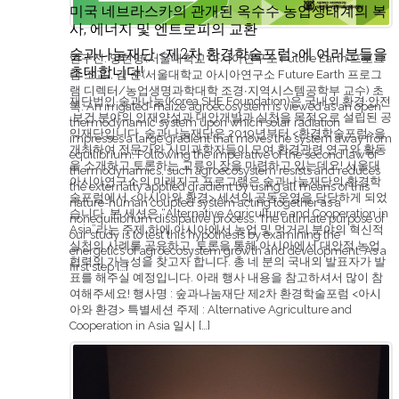
미국 네브라스카의 관개된 옥수수 농업생태계의 복
사, 에너지 및 엔트로피의 교환
숲과나눔재단 <제2차 환경학술포럼>에 여러분들을
연구진: 양현영(서울대학교 아시아연구소 Future Earth 프로그
초대합니다!
램 조교), 김 준(서울대학교 아시아연구소 Future Earth 프로그
램 디렉터/농업생명과학대학 조경∙지역시스템공학부 교수) 초
재단법인 숲과나눔(Korea SHE Foundation)은 국내외 환경·안전
록: An irrigated-maize agroecosystem is viewed as an open
·보건 분야의 인재양성과 대안개발과 실천을 목적으로 설립된 공
thermodynamic system upon which solar radiation
익재단입니다. 숲과나눔재단은 2019년부터 <환경학술포럼>을
impresses a large gradient that moves the system away from
개최하여 전문가와 시민과학자들이 모여 환경관련 연구와 활동
equilibrium. Following the imperative of the second law of
을 소개하고 토론하는 교류의 장을 마련하고 있는데요! 서울대
thermodynamics, such agroecosystem resists and reduces
아시아연구소의 미래지구 프로그램은 숲과나눔재단의 환경학
the externally applied gradient by using all means of this
술포럼에서 <아시아와 환경> 세션의 공동운영을 담당하게 되었
nature-human coupled system acting together as a
습니다. 본 세션은 “Alternative Agriculture and Cooperation in
nonequilibrium dissipative process. The ultimate purpose of
Asia”라는 주제 하에 아시아에서 농업 및 먹거리 분야의 혁신적
our study is to test this hypothesis by examining the
실천의 사례를 공유하고, 토론을 통해 아시아에서 대안적 농업
energetics of agroecosystem growth and development. As a
협력의 가능성을 찾고자 합니다. 총 네 분의 국내외 발표자가 발
first step […]
표를 해주실 예정입니다. 아래 행사 내용을 참고하셔서 많이 참
여해주세요! 행사명 : 숲과나눔재단 제2차 환경학술포럼 <아시
아와 환경> 특별세션 주제 : Alternative Agriculture and
Cooperation in Asia 일시 […]