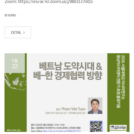
Zoom: https://snu-ac-kr.zoom.us/j/88031375815
|
BY ADMIN
DETAIL
5월
22