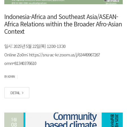
Indonesia-Africa and Southeast Asia/ASEAN-
Africa Relations within the Broader Afro-Asian
Context
일시: 2025년 5월 22일(목) 12:00-13:30
Online Zo0m: https://snu-ac-kr.zoom.us/j/6344996726?
omn=81340376610
|
BY ADMIN
DETAIL
5월
08