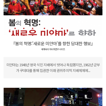
『봄의 혁명:’새로운 미얀마’를 향한 담대한 행보』
세계속의 아시아연구 시리즈
미얀마는 1948년 영국 식민 지배에서 벗어나 독립했지만, 1962년 군부
가 쿠데타를 통해 집권한 이래 권위주의적 지배체제에...