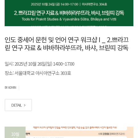
인도 중세어 문헌 및 언어 연구 워크샵 I _ 2.쁘라끄
릳 연구 자료 & 뱌바하라쑤뜨라, 바샤, 브릳띠 강독
일시: 2025년 10월 26일(일) 14:00~17:00
장소: 서울대학교 아시아연구소 303호
|
BY ADMIN
DETAIL
10월