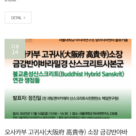
BY ADMIN
DETAIL
11월
14
오사카부 고귀사(大阪府 高貴寺) 소장 금강반야바