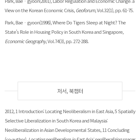
Park, Bae‐gyoon(2001), Labor Regulation and Economic Change: a
View on the Korean Economic Crisis,
Geoforum
, Vol.32(1), pp. 61-75.
Park, Bae‐gyoon(1998), Where Do Tigers Sleep at Night? The
State’s Role in Housing Policy in South Korea and Singapore,
Economic Geography
, Vol.74(3), pp. 272-288.
저서, 북챕터
2012, 1 Introduction: Locating Neoliberalism in East Asia, 5 Spatially
Selective Liberalization in South Korea and Malaysia:
Neoliberalization in Asian Developmental States, 11 Concluding
(co-author),
Locating neoliberalism in East Asia: neoliberalizing spaces