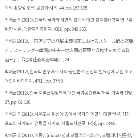
육의 방향성 모색, 공간과 사회, 44, pp. 163-198.
박배균 외(2013), 한국의 국가와 자연의 관계에 대한 정치생태학적 연구를
위한 시론, 대한지리학회지, 48(3), pp. 348-365.
박배균(2012), 「東アジアの発展主義国家におけるスケール間の緊張
とリスーリングー韓国の中央－地方間の葛藤と分権化をめぐる政
治ー」, 『地域社会学会年報』, 24.
박배균(2012), 한국학 연구에서 사회-공간론적 관점의 필요성에 대한 소고,
대한지리학회지, 47(1), pp. 37-59.
박배균(2012), 한국 지역균형정책에 대한 국가공간론적 해석, 기억과 전망,
27, pp. 81-130.
박배균 외(2012), 세계도시 형성에 있어서 국가의 역할에 대한 연구: 싱가
포르의 세계도시 전략을 세계로, 서울도시연구. 13(4), pp. 73-95.
박배균 외(2011), 이동성(mobility)과 로컬리티 <좌담>, 로컬리티 인문학,