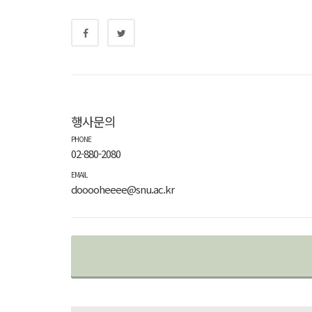
행사문의
PHONE
02-880-2080
EMAIL
dooooheeee@snu.ac.kr
Related Events