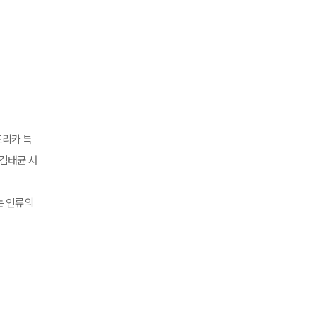
프리카 특
 김태균 서
는 인류의