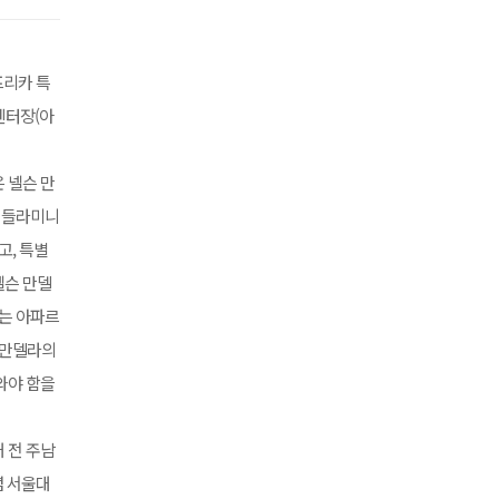
프리카 특
센터장(아
 넬슨 만
니 들라미니
고, 특별
넬슨 만델
라는 아파르
 만델라의
와야 함을
 전 주남
념 서울대