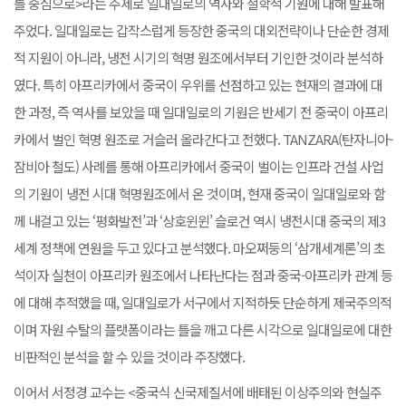
를 중심으로>라는 주제로 일대일로의 역사와 철학적 기원에 대해 발표해
주었다. 일대일로는 갑작스럽게 등장한 중국의 대외전략이나 단순한 경제
적 지원이 아니라, 냉전 시기의 혁명 원조에서부터 기인한 것이라 분석하
였다. 특히 아프리카에서 중국이 우위를 선점하고 있는 현재의 결과에 대
한 과정, 즉 역사를 보았을 때 일대일로의 기원은 반세기 전 중국이 아프리
카에서 벌인 혁명 원조로 거슬러 올라간다고 전했다. TANZARA(탄자니아-
잠비아 철도) 사례를 통해 아프리카에서 중국이 벌이는 인프라 건설 사업
의 기원이 냉전 시대 혁명원조에서 온 것이며, 현재 중국이 일대일로와 함
께 내걸고 있는 ‘평화발전’과 ‘상호윈윈’ 슬로건 역시 냉전시대 중국의 제3
세계 정책에 연원을 두고 있다고 분석했다. 마오쩌둥의 ‘삼개세계론’의 초
석이자 실천이 아프리카 원조에서 나타난다는 점과 중국-아프리카 관계 등
에 대해 추적했을 때, 일대일로가 서구에서 지적하듯 단순하게 제국주의적
이며 자원 수탈의 플랫폼이라는 틀을 깨고 다른 시각으로 일대일로에 대한
비판적인 분석을 할 수 있을 것이라 주장했다.
이어서 서정경 교수는 <중국식 신국제질서에 배태된 이상주의와 현실주