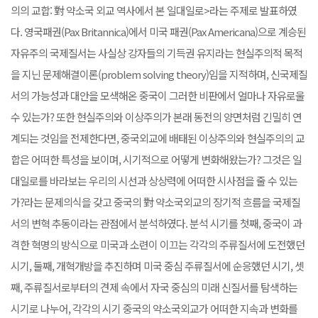
의의 교합: 對 약소국 외교 역사에서 본 일대일로>라는 주제로 발표하였
다. 영국패권(Pax Britannica)에서 미국 패권(Pax Americana)으로 계승된
자유주의 국제질서는 사실상 강자들의 기득권 유지라는 현실주의적 목적
을 지닌 문제해결이론(problem solving theory)임을 지적하며, 신국제질
서의 가능성과 대안을 모색해온 중국이 그러한 비판에서 얼마나 자유로울
수 있는가? 또한 현실주의와 이상주의가 본래 동전의 양면처럼 긴밀히 연
계되는 것임을 전제한다면, 중국외교에 배태된 이상주의와 현실주의의 교
합은 어떠한 특성을 보이며, 시기적으로 어떻게 변화해왔는가? 그것은 일
대일로를 바라보는 우리의 시선과 상상력에 어떠한 시사점을 줄 수 있는
가?라는 문제의식을 갖고 중국의 對 약소국외교의 장기적 흐름을 국제질
서의 변혁 추동이라는 관점에서 분석하였다. 분석 시기를 첫째, 중국이 과
격한 혁명의 방식으로 미국과 소련이 이끄는 각각의 주류질서에 도전했던
시기, 둘째, 개혁개방을 추진하며 미국 중심 주류질서에 순응했던 시기, 셋
째, 주류질서로부터의 견제 속에서 자국 중심의 미래 신질서를 탐색하는
시기로 나누어, 각각의 시기 중국의 약소국외교가 어떠한 지속과 변화를