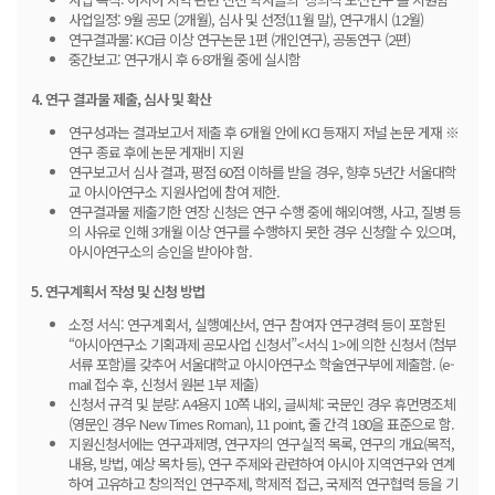
사업일정: 9월 공모 (2개월), 심사 및 선정(11월 말), 연구개시 (12월)
연구결과물: KCI급 이상 연구논문 1편 (개인연구), 공동연구 (2편)
중간보고: 연구개시 후 6-8개월 중에 실시함
4. 연구 결과물 제출, 심사 및 확산
연구성과는 결과보고서 제출 후 6개월 안에 KCI 등재지 저널 논문 게재 ※
연구 종료 후에 논문 게재비 지원
연구보고서 심사 결과, 평점 60점 이하를 받을 경우, 향후 5년간 서울대학
교 아시아연구소 지원사업에 참여 제한.
연구결과물 제출기한 연장 신청은 연구 수행 중에 해외여행, 사고, 질병 등
의 사유로 인해 3개월 이상 연구를 수행하지 못한 경우 신청할 수 있으며,
아시아연구소의 승인을 받아야 함.
5. 연구계획서 작성 및 신청 방법
소정 서식: 연구계획서, 실행예산서, 연구 참여자 연구경력 등이 포함된
“아시아연구소 기획과제 공모사업 신청서”<서식 1>에 의한 신청서 (첨부
서류 포함)를 갖추어 서울대학교 아시아연구소 학술연구부에 제출함. (e-
mail 접수 후, 신청서 원본 1부 제출)
신청서 규격 및 분량: A4용지 10쪽 내외, 글씨체: 국문인 경우 휴먼명조체
(영문인 경우 New Times Roman), 11 point, 줄 간격 180을 표준으로 함.
지원신청서에는 연구과제명, 연구자의 연구실적 목록, 연구의 개요(목적,
내용, 방법, 예상 목차 등), 연구 주제와 관련하여 아시아 지역연구와 연계
하여 고유하고 창의적인 연구주제, 학제적 접근, 국제적 연구협력 등을 기