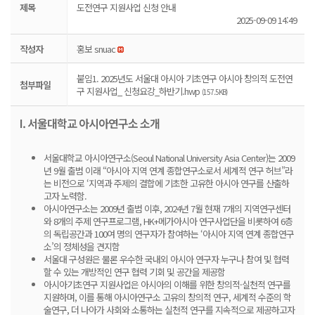
제목
도전연구 지원사업 신청 안내
2025-09-09 14:49
작성자
홍보 snuac
붙임1. 2025년도 서울대 아시아 기초연구 아시아 창의적 도전연
첨부파일
구 지원사업_ 신청요강_하반기.hwp
(157.5KB)
I. 서울대학교 아시아연구소 소개
서울대학교 아시아연구소(Seoul National University Asia Center)는 2009
년 9월 출범 이래 “아시아 지역 연계 종합연구소로서 세계적 연구 허브”라
는 비전으로 ‘지역과 주제의 결합에 기초한 고유한 아시아 연구를 산출하
고자 노력함.
아시아연구소는 2009년 출범 이후, 2024년 7월 현재 7개의 지역연구센터
와 8개의 주제 연구프로그램, HK+메가아시아 연구사업단을 비롯하여 6층
의 독립공간과 100여 명의 연구자가 참여하는 ‘아시아 지역 연계 종합연구
소’의 정체성을 견지함
서울대 구성원은 물론 우수한 국내외 아시아 연구자 누구나 참여 및 협력
할 수 있는 개방적인 연구 협력 기회 및 공간을 제공함
아시아기초연구 지원사업은 아시아의 이해를 위한 창의적·실천적 연구를
지원하며, 이를 통해 아시아연구소 고유의 창의적 연구, 세계적 수준의 학
술연구, 더 나아가 사회와 소통하는 실천적 연구를 지속적으로 제공하고자