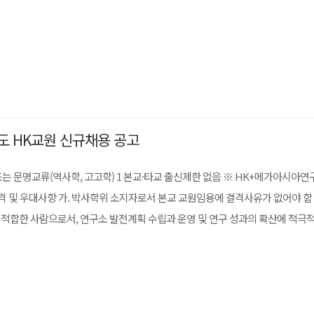
도 HK교원 신규채용 공고
는 문명교류(역사학, 고고학) 1 본교·타교 출신제한 없음 ※ HK+메가아시아
격 및 우대사항 가. 박사학위 소지자로서 본교 교원임용에 결격사유가 없어야 함 
적합한 사람으로서, 연구소 발전계획 수립과 운영 및 연구 성과의 확산에 적극