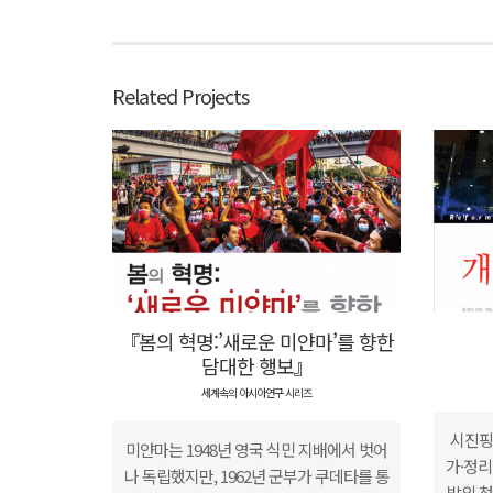
Related Projects
『봄의 혁명:’새로운 미얀마’를 향한
담대한 행보』
세계속의 아시아연구 시리즈
시진핑 
미얀마는 1948년 영국 식민 지배에서 벗어
가·정리
나 독립했지만, 1962년 군부가 쿠데타를 통
발의 첫