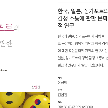
한국, 일본, 싱가포르
감정 소통에 관한 문
적 연구
한국과 일본, 싱가포르에서 사람들이
로 공유하는 행복의 개념과 행복 감
에 대한 횡단문화적 관점의 연구서인
일본, 싱가포르의 행복 감정 소통에 
횡단적 연구』가 발간되었습니다.
저자
이성범
출판
진인진
ISBN
978-89-6347-399-4 93300