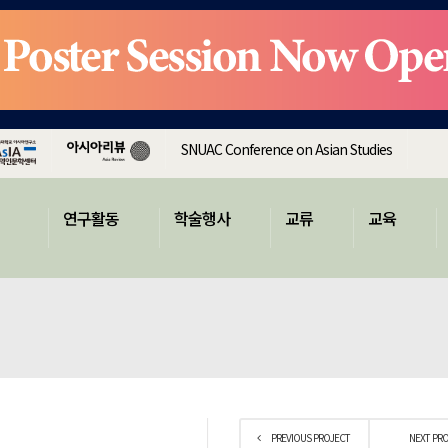
SNUAC Conference on Asian Studies
연구활동
학술행사
교류
교육
PREVIOUS PROJECT
NEXT PR