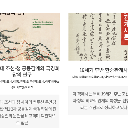
년대 조선-청 공동감계와 국경회
19세기 후반 한중관계
담의 연구
대한민국학술원 우수학술도서
,
아시아연구소총서 기
어우수학술도서
,
대한민국학술원 우수학술도서
,
아시아연구소
총서 기초연구시리즈
이 책에서는 특히 19세기 후반 조선
과 청의 외교적 관계의 특성을 ‘편법
년대 조선과 청 사이의 백두산 두만강
라는 개념으로 정리하고 있다..
싼 제1·2차 공동감계·국경회담의 전
한중일의 문헌을 비교하며 객관적으
로 접근