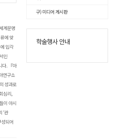
구) 미디어 게시판
 세계문명
시류에 맞
학술행사 안내
론에 입각
구서인
다. 『아
시아연구소
의 성과로
사회심리,
들이 아시
 ‘관
 구성되어