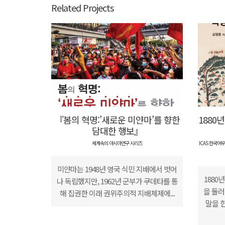
Related Projects
『봄의 혁명:’새로운 미얀마’를 향한
1880
담대한 행보』
세계속의 아시아연구 시리즈
ICAS 한국
미얀마는 1948년 영국 식민 지배에서 벗어
1880
나 독립했지만, 1962년 군부가 쿠데타를 통
을 둘러
해 집권한 이래 권위주의적 지배체제에...
말을 