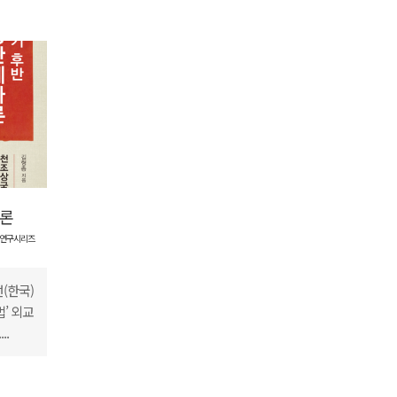
사론
초연구시리즈
(한국)
’ 외교
..