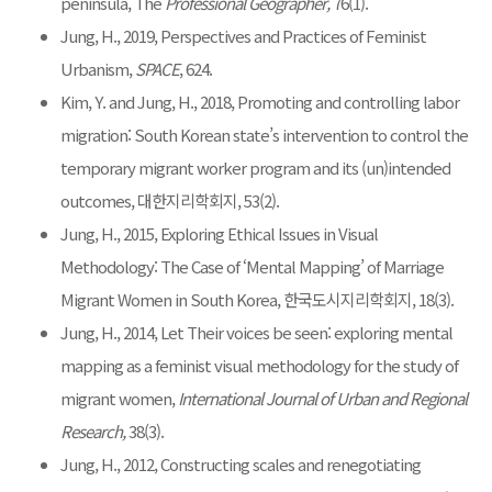
peninsula, The
Professional Geographer,
76(1).
Jung, H., 2019, Perspectives and Practices of Feminist
Urbanism,
SPACE
, 624.
Kim, Y. and Jung, H., 2018, Promoting and controlling labor
migration: South Korean state’s intervention to control the
temporary migrant worker program and its (un)intended
outcomes, 대한지리학회지, 53(2).
Jung, H., 2015, Exploring Ethical Issues in Visual
Methodology: The Case of ‘Mental Mapping’ of Marriage
Migrant Women in South Korea, 한국도시지리학회지, 18(3).
Jung, H., 2014, Let Their voices be seen: exploring mental
mapping as a feminist visual methodology for the study of
migrant women,
International Journal of Urban and Regional
Research,
38(3).
Jung, H., 2012, Constructing scales and renegotiating