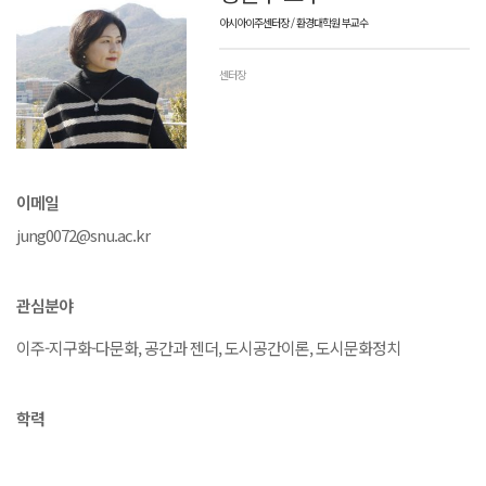
아시아이주센터장 / 환경대학원 부교수
센터장
이메일
jung0072@snu.ac.kr
관심분야
이주-지구화-다문화, 공간과 젠더, 도시공간이론, 도시문화정치
학력