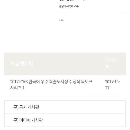
경상대 사학과 교수
외부
행사날
학술행사명
짜
2017 ICAS 한국어 우수 학술도서상 수상작 북토크
2017-10-
시리즈 1
27
구) 공지 게시판
구) 미디어 게시판