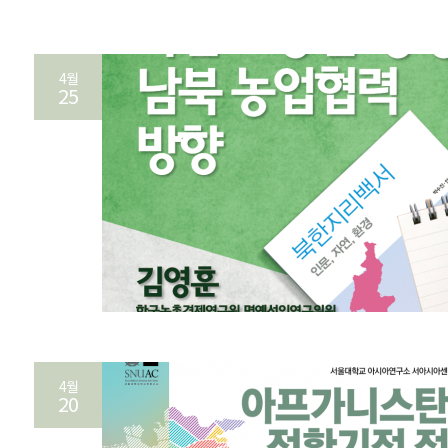
4월
25
4월
20