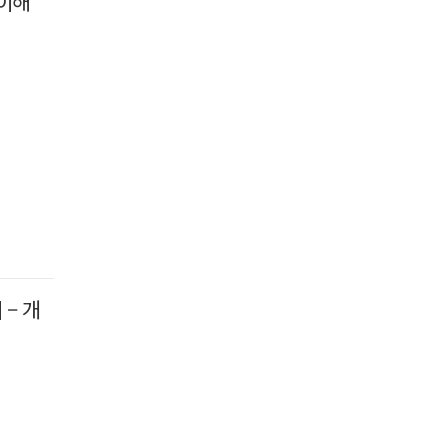
이해
– 개