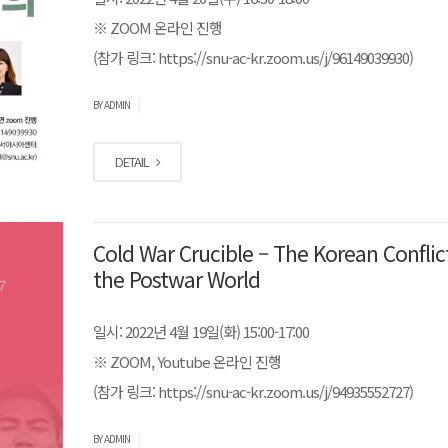
※ ZOOM 온라인 진행
(참가 링크: https://snu-ac-kr.zoom.us/j/96149039930)
|
BY ADMIN
DETAIL
Cold War Crucible – The Korean Conflic
the Postwar World
일시: 2022년 4월 19일(화) 15:00-17:00
※ ZOOM, Youtube 온라인 진행
(참가 링크: https://snu-ac-kr.zoom.us/j/94935552727)
|
BY ADMIN