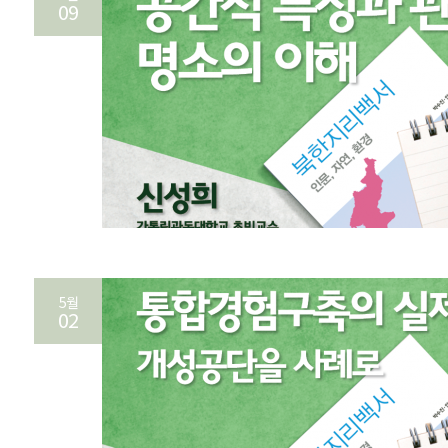
09
5월
02