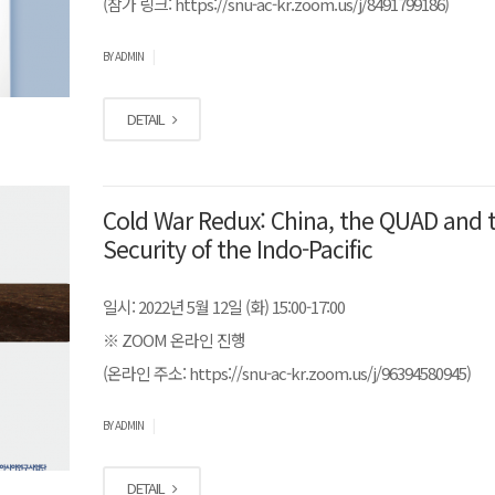
(참가 링크: https://snu-ac-kr.zoom.us/j/8491799186)
|
BY ADMIN
DETAIL
Cold War Redux: China, the QUAD and 
Security of the Indo-Pacific
일시: 2022년 5월 12일 (화) 15:00-17:00
※ ZOOM 온라인 진행
(온라인 주소: https://snu-ac-kr.zoom.us/j/96394580945)
|
BY ADMIN
DETAIL