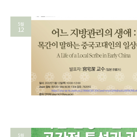
5월
12
5월