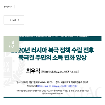
|
BY ADMIN
DETAIL
6월
02