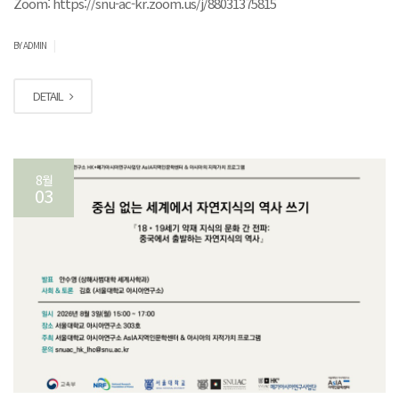
Zoom: https://snu-ac-kr.zoom.us/j/88031375815
|
BY ADMIN
DETAIL
8월
03