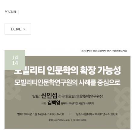
|
BY ADMIN
DETAIL
1월
14