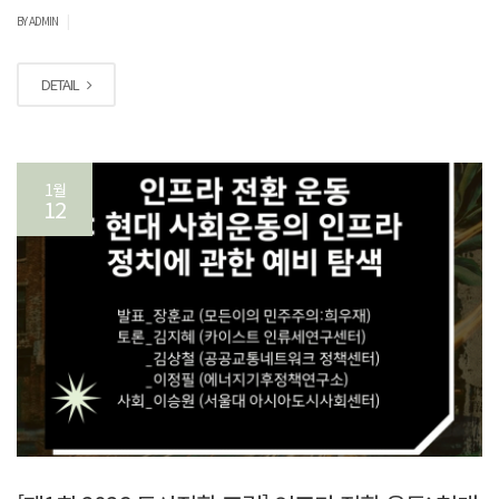
|
BY ADMIN
DETAIL
1월
12