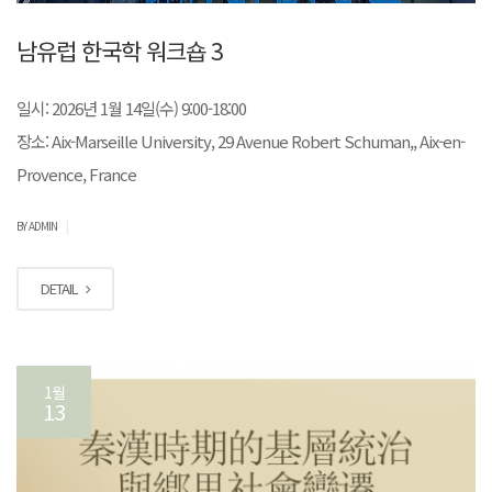
남유럽 한국학 워크숍 3
일시: 2026년 1월 14일(수) 9:00-18:00
장소: Aix-Marseille University, 29 Avenue Robert Schuman,, Aix-en-
Provence, France
|
BY ADMIN
DETAIL
1월
13