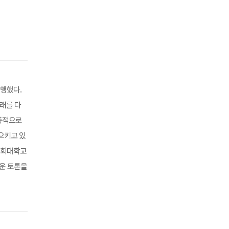
진행했다.
미래를 다
혼종적으로
으키고 있
공회대학교
로운 토론을