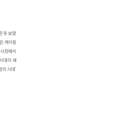
른 듯 보였
장은 케이팝
계 시장에서
 시대의 새
팝의 시대’