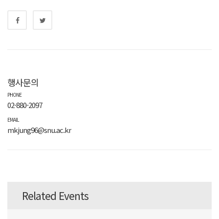
행사문의
PHONE
02-880-2097
EMAIL
mkjung96@snu.ac.kr
Related Events