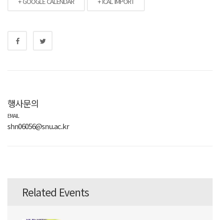
+ GOOGLE CALENDAR
+ ICAL IMPORT
행사문의
EMAIL
shn06056@snu.ac.kr
Related Events