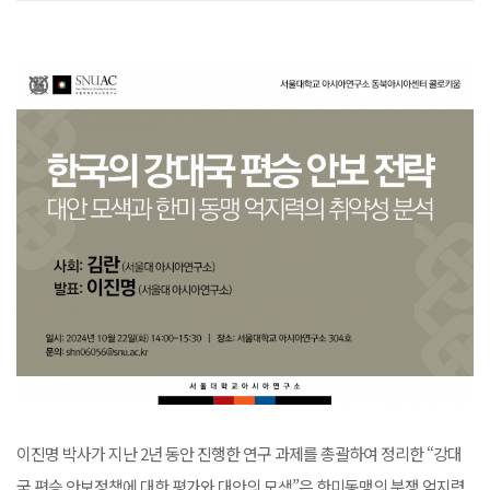
이진명 박사가 지난 2년 동안 진행한 연구 과제를 총괄하여 정리한 “강대
국 편승 안보정책에 대한 평가와 대안의 모색”은 한미동맹의 분쟁 억지력