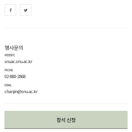
행사문의
WEBSITE
snuac.snu.ac.kr
PHONE
02-880-2868
EMAIL
chanjin@snu.ac.kr
참석 신청