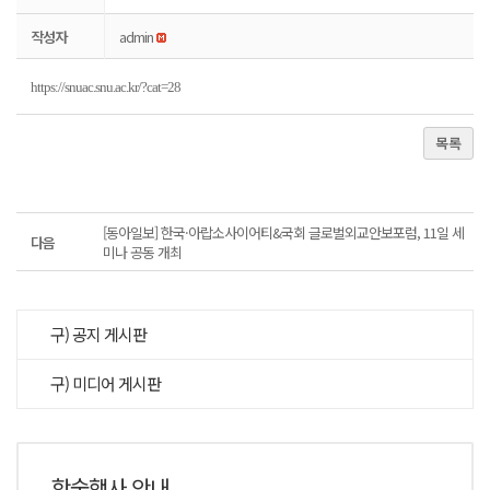
작성자
admin
https://snuac.snu.ac.kr/?cat=28
목록
[동아일보] 한국·아랍소사이어티&국회 글로벌외교안보포럼, 11일 세
다음
미나 공동 개최
구) 공지 게시판
구) 미디어 게시판
학술행사 안내