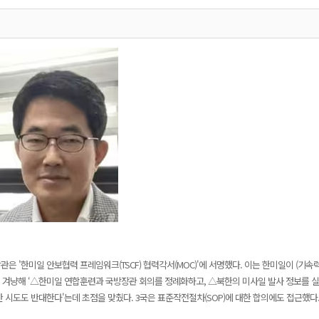
은 '한미일 안보협력 프레임워크(TSCF) 협력각서(MOC)'에 서명했다. 이는 한미일이 (기속
한을 겨냥해 ‘△한미일 연합훈련과 국방장관 회의를 정례화하고, △북한의 미사일 발사 정보를 
 시도도 반대한다'는데 초점을 맞췄다. 3국은 표준작전절차(SOP)에 대한 합의에도 접근했다