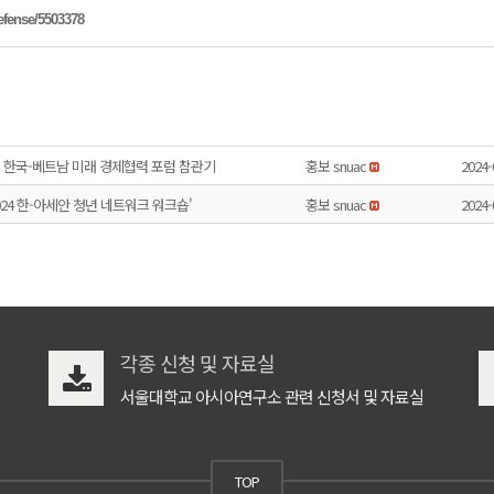
efense/5503378
위크, 한국-베트남 미래 경제협력 포럼 참관기
홍보 snuac
2024-
024 한-아세안 청년 네트워크 워크숍'
홍보 snuac
2024-
각종 신청 및 자료실
서울대학교 아시아연구소 관련 신청서 및 자료실
TOP