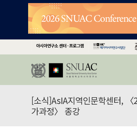
아시아연구소 센터 · 프로그램
[소식]AsIA지역인문학센터, 
가과정〉 종강