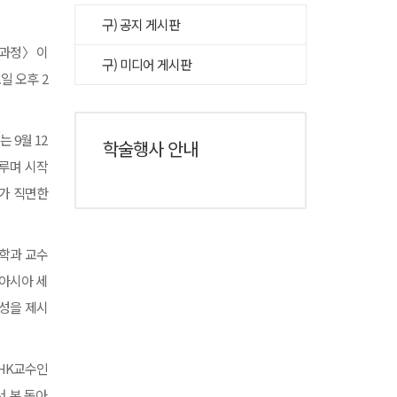
구) 공지 게시판
가과정〉이
구) 미디어 게시판
일 오후 2
 9월 12
학술행사 안내
루며 시작
회가 직면한
회학과 교수
 아시아 세
능성을 제시
 HK교수인
서 본 동아