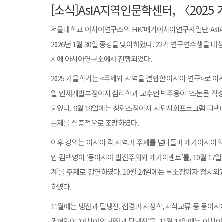
[소식]AsIA지역인문학센터, 〈20
서울대학교 아시아연구소의 HK⁺메가아시아연구사업단 As
2026년 1월 30일 종강을 맞이하였다. 22기 연구연수생을 대상
시에 아시아연구소에서 진행되었다.
2025 가을학기는 <주제와 지역을 결합한 아시아 연구>로 아시
일 인재개발부장이자 심리학과 교수인 박주용이 ‘소논문 작성
되었다. 9월 19일에는 창립소장이자 시민사회프로그램 디렉터
문제를 심층적으로 조망하였다.
이후 강의는 아시아 각 지역과 주제를 넘나들며 메가아시아의
인 김백영이 ‘동아시아 발전주의와 메가이벤트’를, 10월 1
계’를 주제로 강연하였다. 10월 24일에는 부소장이자 정치
하였다.
11월에는 냉전과 탈냉전, 접경과 지정학, 지식교류 등 동아
권헌익이 ‘아시아의 냉전과 탈냉전’을, 11월 14일에는 