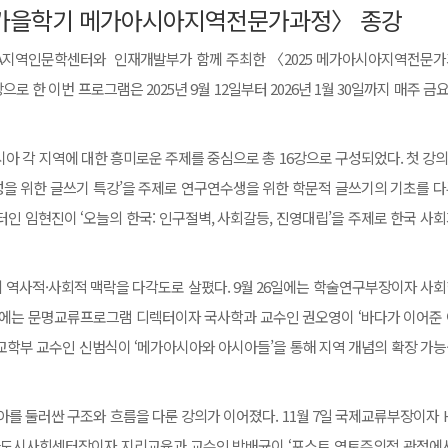
25 가을학기 메가아시아지역전문가과정〉 종강
IA지역인문학센터와 인재개발부가 함께 주최한 〈2025 메가아시아지역전문
으로 한 이번 프로그램은 2025년 9월 12일부터 2026년 1월 30일까지 매주 금요
아 각 지역에 대한 흥미로운 주제를 중심으로 총 16강으로 구성되었다. 첫 강의는
을 위한 글쓰기 특강’을 주제로 연구연수생을 위한 학문적 글쓰기의 기초를 다
인 임현진이 ‘오늘의 한국: 인구절벽, 사회갈등, 진영대립’을 주제로 한국 사
 역사적·사회적 맥락을 다각도로 살폈다. 9월 26일에는 학술연구부장이자 사
7일에는 문명교류프로그램 디렉터이자 국사학과 교수인 권오영이 ‘바다가 이어준
외교학부 교수인 신범식이 ‘메가아시아와 아시아들’을 통해 지역 개념의 확장 가
시아를 둘러싼 구조와 흐름을 다룬 강의가 이어졌다. 11월 7일 국제교류부장이자
아시아도시사회센터장이자 지리교육과 교수인 박배균이 ‘포스트 영토주의적 관점에