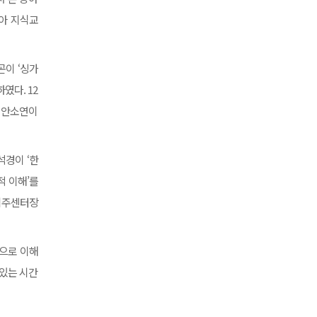
시아 지식교
곤이 ‘싱가
였다. 12
원 안소연이
석경이 ‘한
적 이해’를
아이주센터장
적으로 이해
 있는 시간