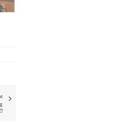
xt
포
간