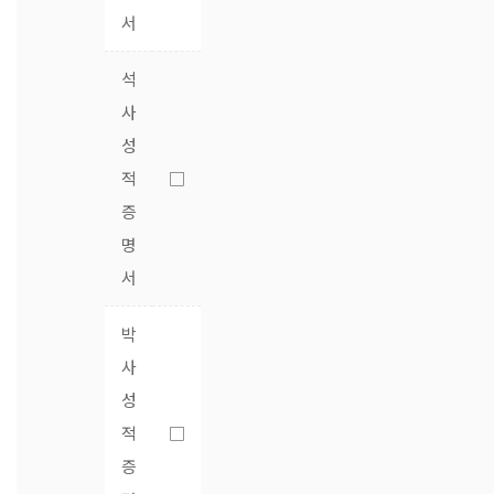
서
석
사
성
적
□
증
명
서
박
사
성
적
□
증