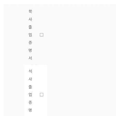
학
사
졸
업
□
증
명
서
석
사
졸
업
□
증
명