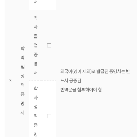
서
박
사
졸
업
□
학
증
력
명
및
외국어(영어 제외)로 발급된 증명서는 반
서
성
3
드시 공증된
적
학
번역문을 첨부하여야 함
증
사
명
성
서
적
□
증
명