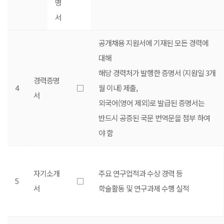
명
서
공개채용 지원서에 기재된 모든 경력에
대해
해당 경력처가 발행한 증명서 (지원일 3개
경력증명
4
□
월 이내) 제출,
서
외국어(영어 제외)로 발급된 증명서는
반드시 공증된 국문 번역문을 첨부 하여
야 함
자기소개
주요 연구업적과 수상 경력 등
5
□
서
학술활동 및 연구과제 수행 실적