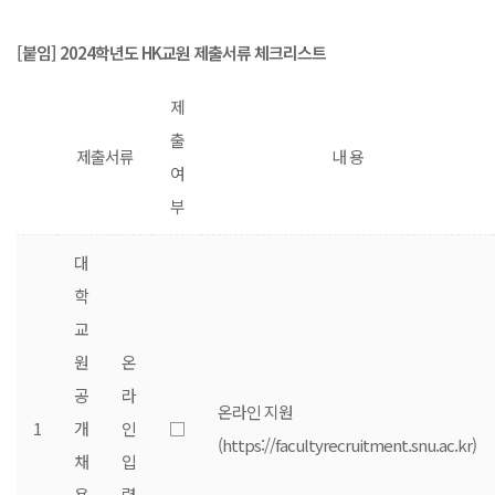
[
붙임
] 2024
학년도
HK
교원 제출서류 체크리스트
제
출
제출서류
내 용
여
부
대
학
교
원
온
공
라
온라인 지원
1
개
인
□
(https://facultyrecruitment.snu.ac.kr)
채
입
용
력