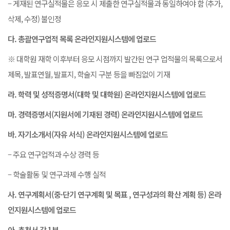
– 게재된 연구실적물은 응모 시 제출한 연구실적물과 동일하여야 함 (추가,
삭제, 수정) 불인정
다
.
총괄연구업적 목록
온라인지원시스템에 업로드
※ 대학원 재학 이후부터 응모 시점까지 발간된 연구 업적물의 목록으로서
제목, 발표연월, 발표지, 학술지 구분 등을 빠짐없이 기재
라
.
학력 및 성적증명서
(
대학 및 대학원
)
온라인지원시스템에 업로드
마
.
경력증명서
(
지원서에 기재된 경력
)
온라인지원시스템에 업로드
바
.
자기소개서
(
자유 서식
)
온라인지원시스템에 업로드
– 주요 연구업적과 수상 경력 등
– 학술활동 및 연구과제 수행 실적
사
.
연구계획서
(
중
·
단기 연구계획 및 목표
,
연구성과의 확산 계획 등
)
온라
인지원시스템에 업로드
아
.
추천서
각
1
부