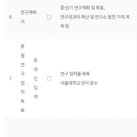
중·단기 연구계획 및 목표,
연구계획
6
□
연구성과의 확산 및 연구소 발전 기여 계
서
획 등
총
괄
온
연
라
구
연구 업적물 목록
7
인
□
업
서울대학교 양식 준수
입
적
력
목
록