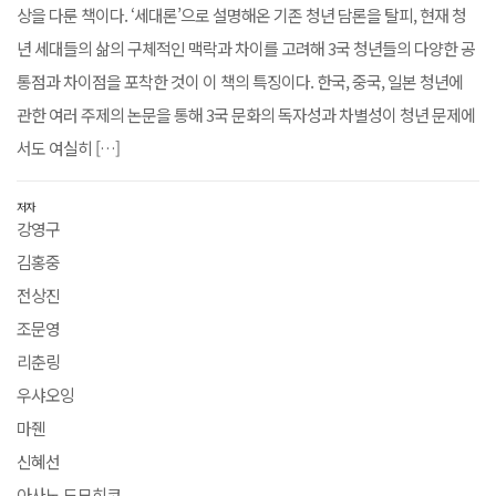
상을 다룬 책이다. ‘세대론’으로 설명해온 기존 청년 담론을 탈피, 현재 청
년 세대들의 삶의 구체적인 맥락과 차이를 고려해 3국 청년들의 다양한 공
통점과 차이점을 포착한 것이 이 책의 특징이다. 한국, 중국, 일본 청년에
관한 여러 주제의 논문을 통해 3국 문화의 독자성과 차별성이 청년 문제에
서도 여실히 […]
저자
강영구
김홍중
전상진
조문영
리춘링
우샤오잉
마줸
신혜선
아사노 도모히코