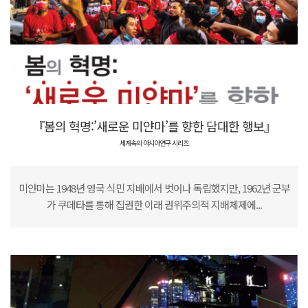
『봄의 혁명:’새로운 미얀마’를 향한 담대한 행보』
세계속의 아시아연구 시리즈
미얀마는 1948년 영국 식민 지배에서 벗어나 독립했지만, 1962년 군부
가 쿠데타를 통해 집권한 이래 권위주의적 지배체제에...