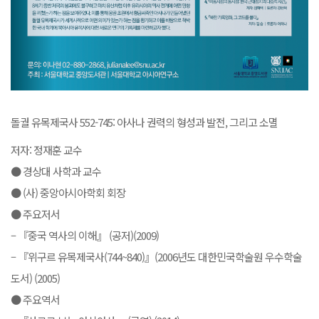
돌궐 유목제국사 552-745: 아사나 권력의 형성과 발전, 그리고 소멸
저자: 정재훈 교수
● 경상대 사학과 교수
● (사) 중앙아시아학회 회장
● 주요저서
– 『중국 역사의 이해』 (공저)(2009)
– 『위구르 유목제국사(744~840)』(2006년도 대한민국학술원 우수학술
도서) (2005)
● 주요역서