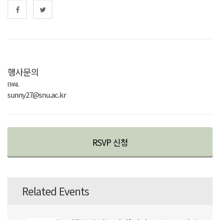
행사문의
EMAIL
sunny27@snu.ac.kr
RSVP 신청
Related Events