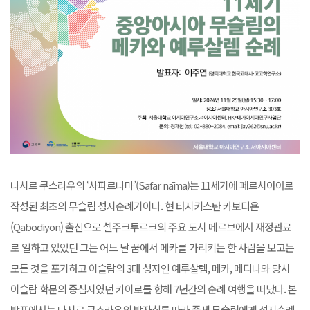
나시르 쿠스라우의 ‘사파르나마’(Safar nāma)는 11세기에 페르시아어로
작성된 최초의 무슬림 성지순례기이다. 현 타지키스탄 카보디욘
(Qabodiyon) 출신으로 셀주크투르크의 주요 도시 메르브에서 재정관료
로 일하고 있었던 그는 어느 날 꿈에서 메카를 가리키는 한 사람을 보고는
모든 것을 포기하고 이슬람의 3대 성지인 예루살렘, 메카, 메디나와 당시
이슬람 학문의 중심지였던 카이로를 향해 7년간의 순례 여행을 떠났다. 본
발표에서는 나시르 쿠스라우의 발자취를 따라 중세 무슬림에게 성지순례