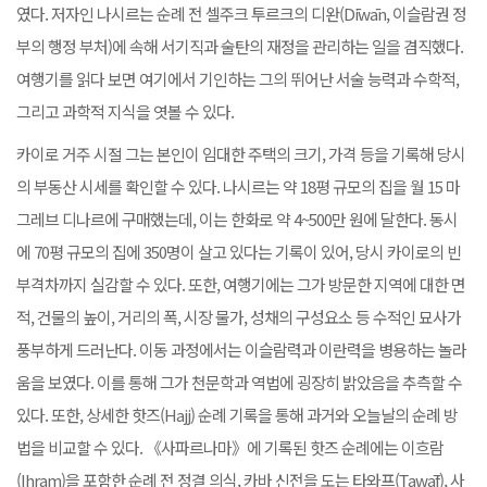
였다. 저자인 나시르는 순례 전 셀주크 투르크의 디완(Dīwān, 이슬람권 정
부의 행정 부처)에 속해 서기직과 술탄의 재정을 관리하는 일을 겸직했다.
여행기를 읽다 보면 여기에서 기인하는 그의 뛰어난 서술 능력과 수학적,
그리고 과학적 지식을 엿볼 수 있다.
카이로 거주 시절 그는 본인이 임대한 주택의 크기, 가격 등을 기록해 당시
의 부동산 시세를 확인할 수 있다. 나시르는 약 18평 규모의 집을 월 15 마
그레브 디나르에 구매했는데, 이는 한화로 약 4~500만 원에 달한다. 동시
에 70평 규모의 집에 350명이 살고 있다는 기록이 있어, 당시 카이로의 빈
부격차까지 실감할 수 있다. 또한, 여행기에는 그가 방문한 지역에 대한 면
적, 건물의 높이, 거리의 폭, 시장 물가, 성채의 구성요소 등 수적인 묘사가
풍부하게 드러난다. 이동 과정에서는 이슬람력과 이란력을 병용하는 놀라
움을 보였다. 이를 통해 그가 천문학과 역법에 굉장히 밝았음을 추측할 수
있다. 또한, 상세한 핫즈(Hajj) 순례 기록을 통해 과거와 오늘날의 순례 방
법을 비교할 수 있다. 《사파르나마》에 기록된 핫즈 순례에는 이흐람
(Ihram)을 포함한 순례 전 정결 의식, 카바 신전을 도는 타와프(Ṭawāf), 사