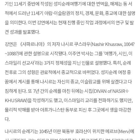
기인 11세기 중반에 작성된 성지순례여행기에 대한 번역을, 해제는 동 서
적에서 드러난 11세기 아랍-이슬람권의 정치, 경제, 문화, 종교에 대한 설명
을 의미한다. 이번 강연에서는 현재 진행 중인 작업 과정에서의 연구 및 발
견 성과를 발표했다.
강연은 《사파르나마》의 저자 나시르 쿠스라우(Nashir Khusraw, 1004?
~1088?)에 관한 설명으로 시작됐다. 이주연 박사는 그를 ‘여행가, 시인, 이
스마일리 선교사’라는 3가지 정체성을 지닌 인물로 설명했다. 특히, 순례
전후로 그의 성향은 관료적에서 종교적으로 바뀌었다. 성지순례 여정 중
꿈에서 계시를 통해 나시르는 자신의 종교, 이슬람교를 위해 살겠다고 다
짐하게 된다. 또 7년 간의 순례를 마친 뒤에는 시집(DIVAN of NASIR-l-
KHUSRAW)을 작성하기도 했고, 이스마일리 교리를 전파하기도 했지만,
물리적 박해를 받아 아프가니스탄 동부로 피신 후 그곳에서 생을 마감한
다.
나시르의 순례기는 1045년 이란 북동부 호라산이 위치한 메르브(Merv)에