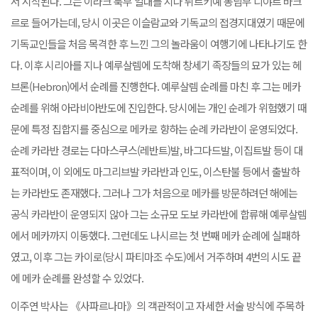
서 시작된다. 그는 이라크 북부 일대를 지나 튀르키예 동남부 디야르 바크
르로 들어가는데, 당시 이곳은 이슬람교와 기독교의 접경지대였기 때문에
기독교인들을 처음 목격한 후 느낀 그의 놀라움이 여행기에 나타나기도 한
다. 이후 시리아를 지나 예루살렘에 도착해 창세기 족장들의 묘가 있는 헤
브론(Hebron)에서 순례를 진행한다. 예루살렘 순례를 마친 후 그는 메카
순례를 위해 아라비아반도에 진입한다. 당시에는 개인 순례가 위험했기 때
문에 특정 집합지를 중심으로 메카로 향하는 순례 카라반이 운영되었다.
순례 카라반 경로는 다마스쿠스(레반트)발, 바그다드발, 이집트발 등이 대
표적이며, 이 외에도 마그리브발 카라반과 인도, 이스탄불 등에서 출발하
는 카라반도 존재했다. 그러나 그가 처음으로 메카를 방문하려던 해에는
공식 카라반이 운영되지 않아 그는 소규모 도보 카라반에 합류해 예루살렘
에서 메카까지 이동했다. 그런데도 나시르는 첫 번째 메카 순례에 실패하
였고, 이후 그는 카이로(당시 파티마조 수도)에서 거주하며 4번의 시도 끝
에 메카 순례를 완성할 수 있었다.
이주연 박사는 《사파르나마》의 객관적이고 자세한 서술 방식에 주목하