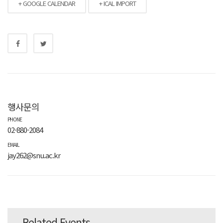
+ GOOGLE CALENDAR
+ ICAL IMPORT
행사문의
PHONE
02-880-2084
EMAIL
jay262@snu.ac.kr
Related Events