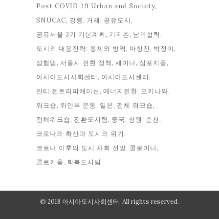
Post COVID-19 Urban and Society
SNUCAC
강릉
거제
공유도시
공유서울 3기 기본계획
기지촌
남북협력
도시의 대응전략: 통제와 방역
마창진
박정미
삼협댐
서울시 전환 정책
세미나
심포지움
아시아도시사회센터
아시아도시센터
안티 젠트리피케이션
에너지전환
오키나와
워크숍
위안부 운동
일본
전체 워크숍
전체워크숍
전환도시팀
중국
창원
춘천
코로나의 확산과 도시의 위기
코로나 이후의 도시 사회 전망
콜로미나
콜로키움
회복도시팀
© 2018 아시아도시사회센터. All rights reserved.