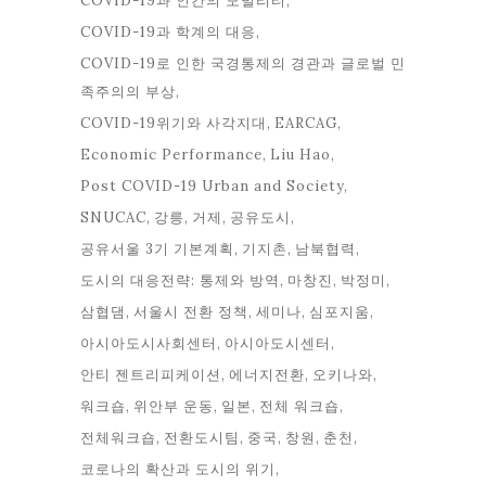
COVID-19과 인간의 모빌리티
COVID-19과 학계의 대응
COVID-19로 인한 국경통제의 경관과 글로벌 민
족주의의 부상
COVID-19위기와 사각지대
EARCAG
Economic Performance
Liu Hao
Post COVID-19 Urban and Society
SNUCAC
강릉
거제
공유도시
공유서울 3기 기본계획
기지촌
남북협력
도시의 대응전략: 통제와 방역
마창진
박정미
삼협댐
서울시 전환 정책
세미나
심포지움
아시아도시사회센터
아시아도시센터
안티 젠트리피케이션
에너지전환
오키나와
워크숍
위안부 운동
일본
전체 워크숍
전체워크숍
전환도시팀
중국
창원
춘천
코로나의 확산과 도시의 위기