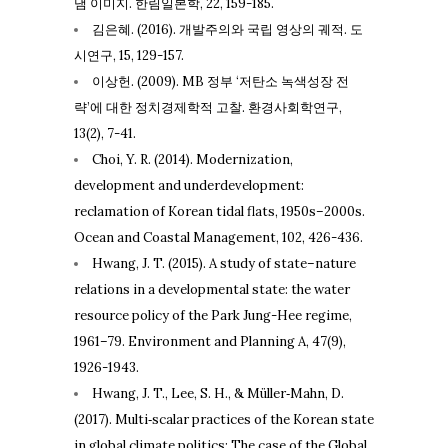
댐 이미지. 한림일본학, 22, 159-185.
김은혜. (2016). 개발주의와 국립 영상의 궤적. 도
시연구, 15, 129-157.
이상헌. (2009). MB 정부 ‘저탄소 녹색성장 전
략’에 대한 정치경제학적 고찰. 환경사회학연구,
13(2), 7-41.
Choi, Y. R. (2014). Modernization,
development and underdevelopment:
reclamation of Korean tidal flats, 1950s–2000s.
Ocean and Coastal Management, 102, 426-436.
Hwang, J. T. (2015). A study of state–nature
relations in a developmental state: the water
resource policy of the Park Jung-Hee regime,
1961–79. Environment and Planning A, 47(9),
1926-1943.
Hwang, J. T., Lee, S. H., & Müller‐Mahn, D.
(2017). Multi‐scalar practices of the Korean state
in global climate politics: The case of the Global