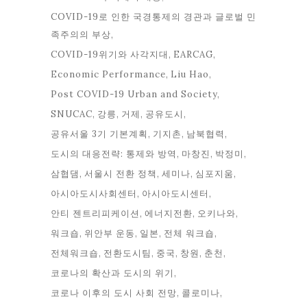
COVID-19로 인한 국경통제의 경관과 글로벌 민
족주의의 부상
COVID-19위기와 사각지대
EARCAG
Economic Performance
Liu Hao
Post COVID-19 Urban and Society
SNUCAC
강릉
거제
공유도시
공유서울 3기 기본계획
기지촌
남북협력
도시의 대응전략: 통제와 방역
마창진
박정미
삼협댐
서울시 전환 정책
세미나
심포지움
아시아도시사회센터
아시아도시센터
안티 젠트리피케이션
에너지전환
오키나와
워크숍
위안부 운동
일본
전체 워크숍
전체워크숍
전환도시팀
중국
창원
춘천
코로나의 확산과 도시의 위기
코로나 이후의 도시 사회 전망
콜로미나