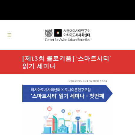
[제13회 콜로키움] ‘스마트시티’
읽기 세미나