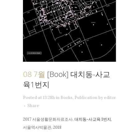
08 7월
[Book] 대치동-사교
육1번지
Posted at 13:28h
in
Books
,
Publication
by
editor
Share
2017 서울생활문화자료조사,
대치동-사교육 1번지
,
서울역사박물관, 2018