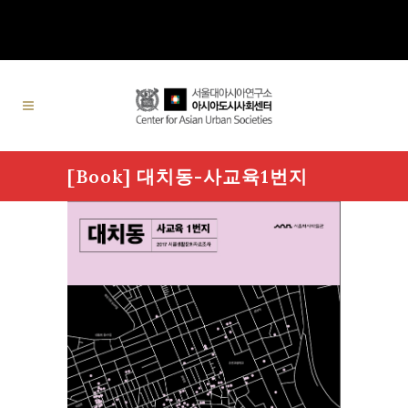
[Book] 대치동-사교육1번지