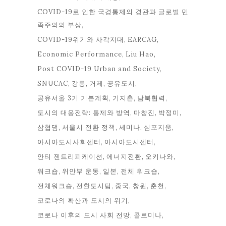
COVID-19로 인한 국경통제의 경관과 글로벌 민
족주의의 부상
COVID-19위기와 사각지대
EARCAG
Economic Performance
Liu Hao
Post COVID-19 Urban and Society
SNUCAC
강릉
거제
공유도시
공유서울 3기 기본계획
기지촌
남북협력
도시의 대응전략: 통제와 방역
마창진
박정미
삼협댐
서울시 전환 정책
세미나
심포지움
아시아도시사회센터
아시아도시센터
안티 젠트리피케이션
에너지전환
오키나와
워크숍
위안부 운동
일본
전체 워크숍
전체워크숍
전환도시팀
중국
창원
춘천
코로나의 확산과 도시의 위기
코로나 이후의 도시 사회 전망
콜로미나