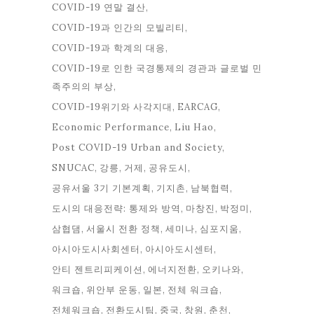
COVID-19 연말 결산
COVID-19과 인간의 모빌리티
COVID-19과 학계의 대응
COVID-19로 인한 국경통제의 경관과 글로벌 민
족주의의 부상
COVID-19위기와 사각지대
EARCAG
Economic Performance
Liu Hao
Post COVID-19 Urban and Society
SNUCAC
강릉
거제
공유도시
공유서울 3기 기본계획
기지촌
남북협력
도시의 대응전략: 통제와 방역
마창진
박정미
삼협댐
서울시 전환 정책
세미나
심포지움
아시아도시사회센터
아시아도시센터
안티 젠트리피케이션
에너지전환
오키나와
워크숍
위안부 운동
일본
전체 워크숍
전체워크숍
전환도시팀
중국
창원
춘천