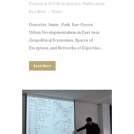
Posted at 16:04h
in
Articles
,
Publication
by
editor
Share
Doucette, Jamie ; Park, Bae-Gyoon
Urban Developmentalism in East Asia:
Geopolitical Economies, Spaces of
Exception, and Networks of Expertise...
Read More