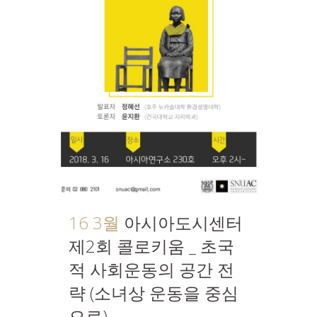
16 3월
아시아도시센터
제2회 콜로키움 _ 초국
적 사회운동의 공간 전
략 (소녀상 운동을 중심
으로)