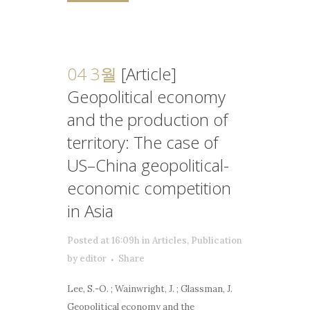
04 3월
[Article]
Geopolitical economy
and the production of
territory: The case of
US–China geopolitical-
economic competition
in Asia
Posted at 16:09h
in
Articles
,
Publication
by
editor
Share
Lee, S.-O. ; Wainwright, J. ; Glassman, J.
Geopolitical economy and the