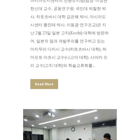
아시아도시센터의 전환도시팀(팀장: 이상헌
한신대 교수, 공동연구원: 국민대 박철현 박
사, 히토츠바시 대학 김은혜 박사, 아시아도
시센터 황진태 박사, 이동광 연구조교)은 지
난 2월 23일 일본 고치(Kochi) 대학에 방문하
여, 일본의 댐과 개발주의를 연구하고 있는
마치무라 다카시 교수(히토츠바시 대학), 하
마모토 아츠시 교수(나고야 대학), 사야카 모
리 교수(고치 대학)와 학술교류회를...
Read More