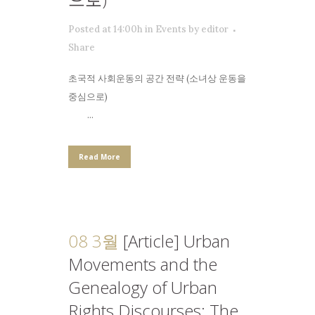
Posted at 14:00h
in
Events
by
editor
Share
초국적 사회운동의 공간 전략 (소녀상 운동을
중심으로)
...
Read More
08 3월
[Article] Urban
Movements and the
Genealogy of Urban
Rights Discourses: The