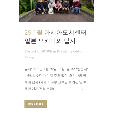
29 1월
아시아도시센터
일본 오키나와 답사
Posted at 08:00h
in
Events
by
editor
Share
일시: 2018년 1월 29일 - 2월 1일 주요방문지:
나하시, 후텐마 기지 주요 일정: 오키나와 국
제대 답사 (사토 미나부 교수님 브리핑 및 후
텐마 기지 전경 조망) ...
Read More