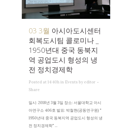
03 3월
아시아도시센터
회복도시팀 콜로미나 _
1950년대 중국 동북지
역 공업도시 형성의 냉
전 정치경제학
Posted at 14:40h
in
Events
by
editor
Share
일시: 2018년 3월 3일 장소: 서울대학교 아시
아연구소 406호 발표: 박철현(공동연구원) "
1950년대 중국 동북지역 공업도시 형성의 냉
전 정치경제학" ...