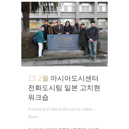
23 2월
아시아도시센터
전화도시팀 일본 고치현
워크숍
Posted at 13:46h
in
Events
by
editor
Share