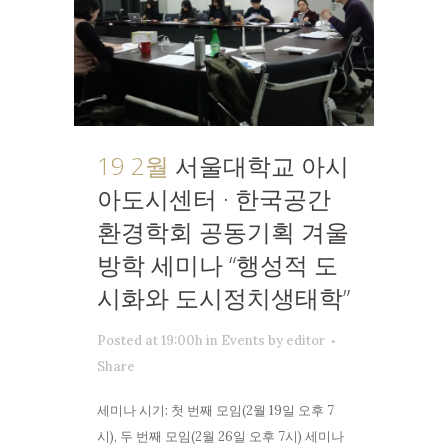
19 2월
서울대학교 아시
아도시센터 · 한국공간
환경학회 공동기획 겨울
방학 세미나 “행성적 도
시화와 도시정치생태학”
Posted at 19:00h
in
Events
by
editor
Share
세미나 시기: 첫 번째 모임(2월 19일 오후 7
시), 두 번째 모임(2월 26일 오후 7시) 세미나