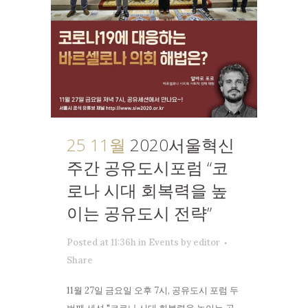
25 11월
2020서울혁신
주간 공유도시포럼 “코
로나 시대 회복력을 높
이는 공유도시 전략”
Posted at 11:36h
in
Events
by
editor
Share
11월 27일 금요일 오후 7시, 공유도시 포럼 두