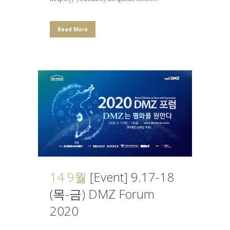
Read More
14 9월
[Event] 9.17-18
(목-금) DMZ Forum
2020