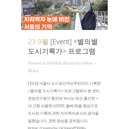
23 9월
[Event] <별의별
도시기록가> 프로그램
Posted at 14:50h
in
Events
by
editor
Share
[안내] 서울시 도시공간개선추진단이 기획한
<별의별 도시기록가> 프로그램에서 본 센터
전임연구원인 황진태 박사는 최근 출간한 <
내 고향 서울엔>(2020, 돌베개)을 중심으로
도시와 기록에 관한 지리학자로서의 생각을
말했습니다. 관련 영상을 공유합니다.
https://youtu.be/aOquenTK68o...