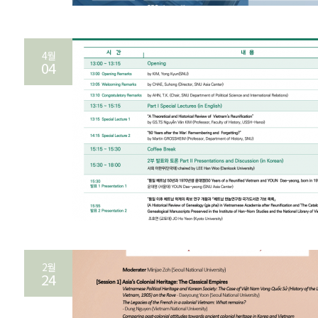
4월
04
2월
24