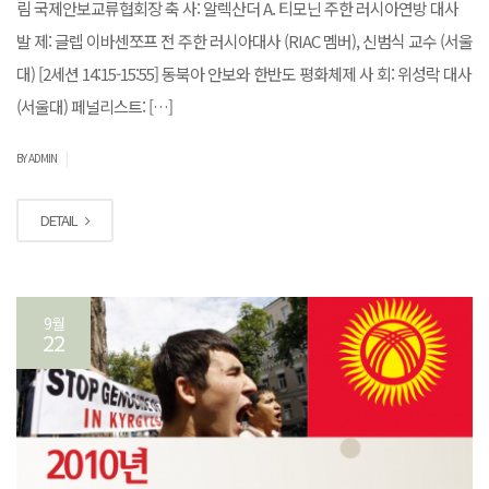
림 국제안보교류협회장 축 사: 알렉산더 A. 티모닌 주한 러시아연방 대사
발 제: 글렙 이바센쪼프 전 주한 러시아대사 (RIAC 멤버), 신범식 교수 (서울
대) [2세션 14:15-15:55] 동북아 안보와 한반도 평화체제 사 회: 위성락 대사
(서울대) 페널리스트: […]
|
BY ADMIN
DETAIL
9월
22