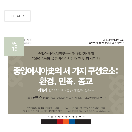
DETAIL
5월
16