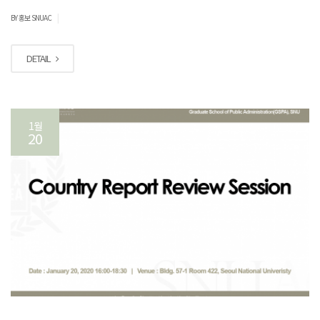
|
BY 홍보 SNUAC
DETAIL
1월
20