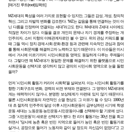
[매거진 루트(root)임팩트]
MZ세대의 특성을 여러 가지로 표현할 수 있지만, 그들은 감성, 개성, 창의적
혁신, 그리고 자발적 변화를 강조한다. “MZ는 같음을 통해 연결하는 것이 아
닌 다름을 인정하며 연결되는 세대”라고도 한다. M세대와 Z세대 사이에도
적잖은 차이가 있다. 이들을 결코 개인의 문제나 자기 경계를 주장하는 개
인주의자, 소비 지향의 이해관계자로만 볼 수 없다. 위의 관심 키워드를 볼
때 그들 역시 정치·경제·사회·문화·환경 등과 관련해 지속적인 관심과 참여
를 통해 사회문제를 해결하고자 노력하고 있기 때문이다. 이 이슈들은 미시
에서 거시에 이르기까지 시민사회운동 영역도 동일하게 다루는 주제들이
다. 그렇다면 왜 MZ세대가 동일한 문제를 해결하기 위한 플랫폼으로 시민
사회운동을 선택지로 생각하지 않고 광의의 시민사회 영역으로 눈을 돌렸
을까?
먼저 ‘시민사회 활동가 커리어 사회학’을 살펴보자. 이는 시민사회 활동가를
향한 기회구조의 변화, 경력의 비전 부재와 연결된다. 그 영역이 MZ세대에
게는 매력적이지 않거나, 분명한 보상체계가 마련돼 있지 않기 때문이다.
물론 시민사회운동의 자연적인 소멸 현상도 그 이유가 될 수 있다. 1990년
대 초 절차적 민주주의 달성 이후 시민사회운동이 급부상하던 시기에 학생
운동 세대는 노동운동·농민운동·시민운동이냐를 선택해야 할 기로에 섰다.
그중 ‘시민운동’이 새로운 선택지가 됐다. 한 리더 활동가는 30년 전을 회고
하면서 “당시에 농촌 혹은 빈민 지역으로 들어가 농민 혹은 빈민 활동가로
살
거나, 공장으로 들어가 노동자와 같이 살 정도의 자신감이 없었다”고 고