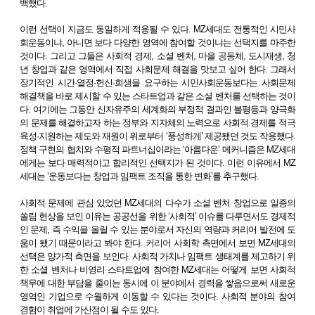
백했다.
이런 선택이 지금도 동일하게 적용될 수 있다. MZ세대도 전통적인 시민사
회운동이냐, 아니면 보다 다양한 영역에 참여할 것이냐는 선택지를 마주한
것이다. 그리고 그들은 사회적 경제, 소셜 벤처, 마을 공동체, 도시재생, 청
년 창업과 같은 영역에서 직접 사회문제 해결을 맛보고 싶어 한다. 그래서
장기적인 시간·열정·헌신·희생을 요구하는 시민사회운동보다는 사회문제
해결책을 바로 제시할 수 있는 스타트업과 같은 소셜 벤처를 선택하는 것이
다. 여기에는 그동안 신자유주의 세계화의 부정적 결과인 불평등과 양극화
의 문제를 해결하고자 하는 정부와 지자체의 노력으로 사회적 경제를 적극
육성·지원하는 제도와 재원이 위로부터 ‘풍성하게’ 제공됐던 것도 작용했다.
정책 구현의 협치와 수평적 파트너십이라는 ‘아름다운’ 메커니즘은 MZ세대
에게는 보다 매력적이고 합리적인 선택지가 된 것이다. 이런 이유에서 MZ
세대는 ‘운동보다는 창업과 임팩트 조직을 통한 변화’를 추구했다.
사회적 문제에 관심 있었던 MZ세대의 다수가 소셜 벤처 창업으로 일종의
쏠림 현상을 보인 이유는 공공선을 위한 ‘사회적’ 이슈를 다루면서도 경제적
인 문제, 즉 수익을 올릴 수 있는 분야로서 자신의 역량과 커리어 발전에 도
움이 됐기 때문이라고 봐야 한다. 커리어 사회학 측면에서 보면 MZ세대의
선택은 양가적 측면을 보인다. 사회적 가치나 임팩트 생태계를 제고하기 위
한 소셜 벤처나 비영리 스타트업에 참여한 MZ세대는 어떻게 보면 사회적
책무에 대한 부담을 줄이는 동시에 이 분야에서 경력을 쌓음으로써 새로운
영역인 기업으로 수월하게 이동할 수 있다는 것이다. 사회적 분야의 참여
경험이 취업에 가산점이 될 수도 있다.