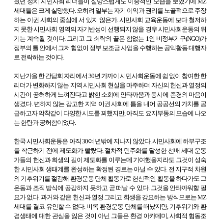
쳤던 정치 시민사회 리더들이 실망스럽게도 이중적인 모습을 보였기에 MZ
세대들은 크게 실망했다. 오히려 일부는 자기 이익과 권리를 노골적으로 주장
하는 이권 사회의 중심에 서 있지 않은가. 시민사회 교육운동에 보다 철저하
지 못한 시민사회 영역의 자기반성이 선행되지 않을 경우 시민사회운동의 위
기는 계속될 것이다. 그리고 그 쇠락의 끝은 힘없는 1인 비정부기구(NGO)가
정부의 틀 안에서 그저 힘없이 정부 보조금 사업을 수행하는 공익활동 대행자
로 전락하는 것이다.
지난가을 한 간담회 자리에서 30년 가까이 시민사회운동에 쉼 없이 참여한 한
리더가 변화하지 않는 지역 시민사회 현실을 마주하며 자신의 헌신과 열정의
시간이 공허하게 느껴진다고 밝힌 소회에 안타까움과 동시에 존경의 마음이
생겼다. 변하지 않는 강고한 지역 이권 사회에 틈을 내어 공공선의 가치를 공
급하고자 악착같이 다양한 시도를 꾀했지만, 아직도 요지부동의 모습에 나오
는 한탄과 공허함이었다.
한국 시민사회운동은 아직 30여 년밖에 지나지 않았다. 시민사회에 하부구조
를 착근하기 전에 제도화가 빨랐다. 절차적 민주화를 달성한 선배 세대 운동
가들의 헌신과 희생의 길이 제도화를 이루는데 기여했을지라도 그것이 성숙
한 시민사회 생태계를 완성하는 확정된 경로는 아닐 수 있다. 전 지구적 차원
의 기후위기를 절감해 환경운동 단체 활동가로 헌신적인 활동을 하다가도 그
운동과 조직 방식에 공감하지 못하고 곧 떠날 수 있다. 그것을 안타까워할 필
요가 없다. 과거와 같은 헌신과 열정 그리고 희생을 강요하는 방식으로는 MZ
세대를 결코 유인할 수 없다. 비록 환경운동 단체를 떠났지만, 기후위기와 환
경생태에 대한 관심을 잃은 것이 아닌 그들은 환경 아카데미, 사회적 협동조