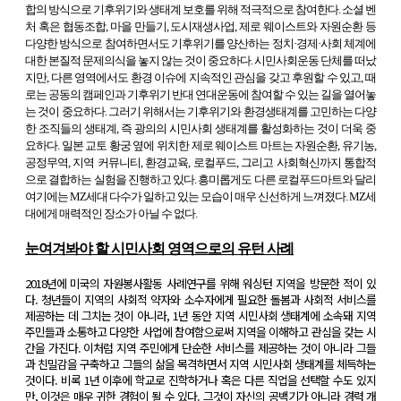
합의 방식으로 기후위기와 생태계 보호를 위해 적극적으로 참여한다. 소셜 벤
처 혹은 협동조합, 마을 만들기, 도시재생사업, 제로 웨이스트와 자원순환 등
다양한 방식으로 참여하면서도 기후위기를 양산하는 정치·경제·사회 체계에
대한 본질적 문제의식을 놓지 않는 것이 중요하다. 시민사회운동 단체를 떠났
지만, 다른 영역에서도 환경 이슈에 지속적인 관심을 갖고 후원할 수 있고, 때
로는 공동의 캠페인과 기후위기 반대 연대운동에 참여할 수 있는 길을 열어놓
는 것이 중요하다. 그러기 위해서는 기후위기와 환경생태계를 고민하는 다양
한 조직들의 생태계, 즉 광의의 시민사회 생태계를 활성화하는 것이 더욱 중
요하다. 일본 교토 황궁 옆에 위치한 제로 웨이스트 마트는 자원순환, 유기농,
공정무역, 지역 커뮤니티, 환경교육, 로컬푸드, 그리고 사회혁신까지 통합적
으로 결합하는 실험을 진행하고 있다. 흥미롭게도 다른 로컬푸드마트와 달리
여기에는 MZ세대 다수가 일하고 있는 모습이 매우 신선하게 느껴졌다. MZ세
대에게 매력적인 장소가 아닐 수 없다.
눈여겨봐야 할 시민사회 영역으로의 유턴 사례
2018년에 미국의 자원봉사활동 사례연구를 위해 워싱턴 지역을 방문한 적이 있
다. 청년들이 지역의 사회적 약자와 소수자에게 필요한 돌봄과 사회적 서비스를
제공하는 데 그치는 것이 아니라, 1년 동안 지역 시민사회 생태계에 소속돼 지역
주민들과 소통하고 다양한 사업에 참여함으로써 지역을 이해하고 관심을 갖는 시
간을 가진다. 이처럼 지역 주민에게 단순한 서비스를 제공하는 것이 아니라 그들
과 친밀감을 구축하고 그들의 삶을 목격하면서 지역 시민사회 생태계를 체득하는
것이다. 비록 1년 이후에 학교로 진학하거나 혹은 다른 직업을 선택할 수도 있지
만, 이것은 매우 귀한 경험이 될 수 있다. 그것이 자신의 공백기가 아니라 경력 개