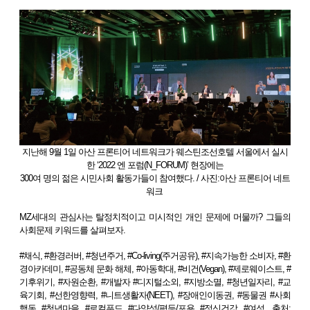
지난해 9월 1일 아산 프론티어 네트워크가 웨스틴조선호텔 서울에서 실시
한 ‘2022 엔 포럼(N_FORUM)’ 현장에는
300여 명의 젊은 시민사회 활동가들이 참여했다. / 사진:아산 프론티어 네트
워크
MZ세대의 관심사는 탈정치적이고 미시적인 개인 문제에 머물까? 그들의
사회문제 키워드를 살펴보자.
#채식, #환경러버, #청년주거, #Co-living(주거공유), #지속가능한 소비자, #환
경아카데미, #공동체 문화 해체, #아동학대, #비건(Vegan), #제로웨이스트, #
기후위기, #자원순환, #개발자 #디지털소외, #지방소멸, #청년일자리, #교
육기회, #선한영향력, #니트생활자(NEET), #장애인이동권, #동물권 #사회
행동, #청년마을, #로컬푸드, #다양성/평등/포용, #정신건강, #여성 _출처: