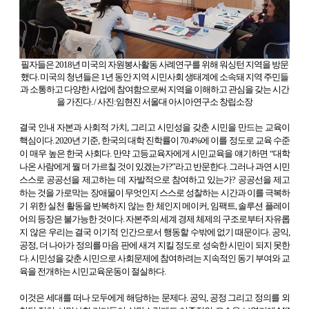
필자들은 2018년 미국의 자원봉사활동 사례연구를 위해 워싱턴 지역을 방문
했다. 미국의 청년들은 1년 동안 지역 시민사회 생태계에 소속돼 지역 주민들
과 소통하고 다양한 사업에 참여함으로써 지역을 이해하고 관심을 갖는 시간
을 가진다. / 사진:임현진 서울대 아시아연구소 창립소장
결국 인내 자본과 사회적 가치, 그리고 시민성을 갖춘 시민을 만드는 교육이
핵심이다. 2020년 기준, 한국의 대학 진학률이 70.4%에 이를 정도로 교육 수준
이 매우 높은 한국 사회다. 만약 고등교육자에게 시민교육을 얘기하면 “대학
나온 사람에게 뭘 더 가르칠 것이 있겠는가?”라고 반문한다. 그러나 과연 시민
스스로 공공선을 제고하는 데 자발적으로 참여하고 있는가? 공공선을 제고
하는 것을 가로막는 장애물이 무엇인지 스스로 성찰하는 시간과 이를 극복하
기 위한 실천 활동을 반복하지 않는 한 체인지 메이커, 임팩트, 솔루션 플레이
어의 등장은 불가능한 것이다. 자본주의 세계 경제 체제의 구조로부터 자유롭
지 않은 우리는 결국 이기적 인간으로서 행동할 수밖에 없기 때문이다. 공익,
공정, 더 나아가 정의를 마음 판에 새겨 지킬 정도로 성숙한 시민이 되지 못한
다. 시민성을 갖춘 시민으로 사회문제에 참여하려는 지속적인 동기 부여와 교
육을 전개하는 시민교육운동이 절실하다.
이것은 세대를 떠나 모두에게 해당하는 문제다. 공익, 공정 그리고 정의를 외