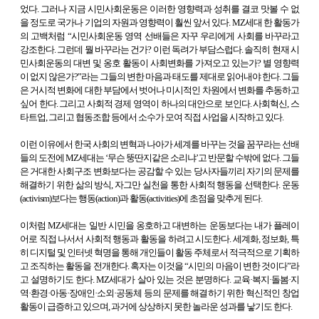
었다. 그러나 지금 시민사회운동은 이러한 영향력과 성취를 결코 맛볼 수 없
을 정도로 국가나 기업의 자원과 영향력이 훨씬 앞서 있다. MZ세대 한 활동가
의 고백처럼 “시민사회운동 영역 선배들은 자꾸 우리에게 사회를 바꾸라고
강조한다. 그런데 뭘 바꾸라는 건가? 이런 독려가 부담스럽다. 솔직히 현재 시
민사회운동의 대변 및 옹호 활동이 사회변화를 가져오고 있는가? 별 영향력
이 없지 않은가?”라는 그들의 변한 마음과 태도를 제대로 읽어내야 한다. 그들
은 거시적 변화에 대한 부담에서 벗어나 미시적인 차원에서 변화를 추동하고
싶어 한다. 그리고 사회적 경제 영역이 하나의 대안으로 보인다. 사회혁신, 스
타트업, 그리고 협동조합 등에서 소수가 모여 직접 사업을 시작하고 있다.
이런 이유에서 한국 사회의 변혁과 나아가 세계를 바꾸는 것을 꿈꾸라는 선배
들의 도전에 MZ세대는 ‘무슨 뚱딴지같은 소리냐’고 반문할 수밖에 없다. 그들
은 거대한 사회구조 변화보다는 공감할 수 있는 당사자들끼리 자기의 문제를
해결하기 위한 삶의 방식, 자그만 실천을 통한 사회적 행동을 선택한다. 운동
(activism)보다는 행동(action)과 활동(activities)에 초점을 맞추게 된다.
이처럼 MZ세대는 일반 시민을 옹호하고 대변하는 운동보다는 내가 플레이
어로 직접 나서서 사회적 행동과 활동을 하려고 시도한다. 세계화, 정보화, 특
히 디지털 및 인터넷 혁명을 통해 개인들이 활동 주체로서 적극적으로 기획하
고 조직하는 활동을 전개한다. 혹자는 이것을 “시민의 마음이 변한 것이다”라
고 설명하기도 한다. MZ세대가 살아 있는 것은 분명하다. 교육·복지·돌봄·지
역·환경·아동·장애인·소외·공동체 등의 문제를 해결하기 위한 혁신적인 창업
활동이 급증하고 있으며, 과거에 상상하지 못한 놀라운 성과를 낳기도 한다.