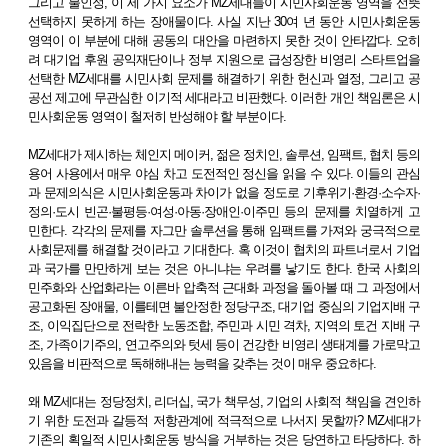
그리고 불인정, 이 세 가지 요소가 MZ세대들이 시민사회운동 영역을 선뜻
선택하지 못하게 하는 장애물이다. 사실 지난 30여 년 동안 시민사회운동
영역이 이 부분에 대해 공동의 대안을 마련하지 못한 것이 안타깝다. 오히
려 대기업 후원 공익재단이나 정부 지원으로 급성장한 비영리 스타트업을
선택한 MZ세대를 시민사회 문제를 해결하기 위한 헌신과 열정, 그리고 공
공선 제고에 무관심한 이기적 세대라고 비판했다. 이러한 개인 책임론은 시
민사회운동 영역이 철저히 반성해야 할 부분이다.
MZ세대가 제시하는 체인지 메이커, 젊은 정치인, 솔루션, 임팩트, 협치 등의
용어 사용에서 매우 야심 차고 도전적인 정신을 읽을 수 있다. 이들의 관심
과 문제의식은 시민사회운동과 차이가 없을 정도로 기후위기·환경·소수자·
정의·도시 빈곤·불평등·여성·아동·장애인·이주민 등의 문제를 치열하게 고
민한다. 각각의 문제를 자그만 솔루션을 통해 임팩트를 가져와 궁극적으로
사회문제를 해결할 것이라고 기대한다. 혹 이것이 협치의 파트너로서 기업
과 국가를 만만하게 보는 것은 아니냐는 우려를 낳기도 한다. 한국 사회의
민주화와 산업화라는 이른바 압축적 근대화 과정을 돌아볼 때 그 과정에서
공고화된 장애물, 이를테면 불안정한 정당구조, 대기업 중심의 기업지배 구
조, 이익집단으로 전락한 노동조합, 주민과 시민 격차, 지역의 토건 지배 구
조, 가족이기주의, 연고주의와 텃세 등이 건강한 비영리 생태계를 가로막고
있음을 비판적으로 독해해내는 능력을 갖추는 것이 매우 중요하다.
왜 MZ세대는 정당정치, 리더십, 국가 책무성, 기업의 사회적 책임을 견인하
기 위한 도전과 갈등적 저항관계에 적극적으로 나서지 못할까? MZ세대가
기존의 획일적 시민사회운동 방식을 거부하는 것은 당연하고 타당하다. 하