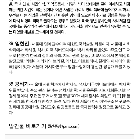
발, 즉 시민성, 시민의식, 지역공동체, 비영리 섹터 생태계를 깊이 이해하고 체감
하는 귀한 시간이 되는 것이다. 어떤 사람은 바로 비영리 섹터에 들어가기도 하고,
우선은 다른 직업을 선택하지만 비슷한 영역에 있으면서 추가로 경험을 쌓은 후
에 다시 비영리 섹터로 돌아오는 경우도 많았다. 미국 청년 봉사단의 사례처럼 한
국에서도 중장기적 관점에서 MZ세대가 시민사회 영역으로 언젠가 유턴할 수 있
는 다양한 채널을 모색해야 할 것이다.
※ 임현진
- 서울대 명예교수이며 대한민국학술원 회원이다. 서울대 사회
학과에서 학사 및 석사, 미국 하버드대에서 박사 학위를 받았다. 주요 연구 저
서로 [전환기 한국의 정치와 사회: 지식, 권력, 운동], [비교시각에서 본 박정희
발전모델: 라틴아메리카의 브라질, 멕시코, 아르헨티나, 칠레와 아시아의 한
국] 등이 있다. 서울대 아시아연구소 창립소장이며 경실련 공동대표를 지냈
다.
※ 공석기
- 서울대 사회학과에서 학사 및 석사, 미국 하버드대에서 박사 학
위를 받았다. 주요 관심 분야는 정치사회학, 사회운동론, 시민사회론, 사회적
경제 등이다. 주요 연구 저서로 [글로벌 NGOs: 세계정치의 와일드 카드], [뒤틀
린 세계화: 한국의 대안 찾기] 등이 있다. 현재 서울대 아시아연구소 연구교수,
경희대 공공대학원 겸임교수, 환경운동연합 국제협력위원장으로 일하고 있
다.
발간물 바로가기
월간중앙 (joins.com)