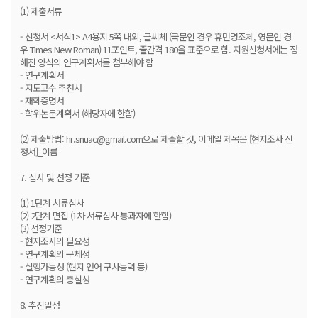
(1) 제출서류
- 신청서 <서식1> A4용지 5쪽 내외, 글씨체 (국문인 경우 휴먼명조체, 영문인 경
우 Times New Roman) 11포인트, 줄간격 180을 표준으로 함. 지원신청서에는 정
해진 양식의 연구계획서를 첨부해야 함
- 연구계획서
- 지도교수 추천서
- 재학증명서
- 학위논문계획서 (해당자에 한함)
(2) 제출방법: hr.snuac@gmail.com으로 제출할 것, 이메일 제목은 [현지조사 신
청서]_이름
7. 심사 및 선정 기준
(1) 1단계 서류심사
(2) 2단계 면접 (1차 서류심사 통과자에 한함)
(3) 선정기준
- 현지조사의 필요성
- 연구계획의 구체성
- 실행가능성 (현지 언어 구사능력 등)
- 연구계획의 충실성
8. 추진일정