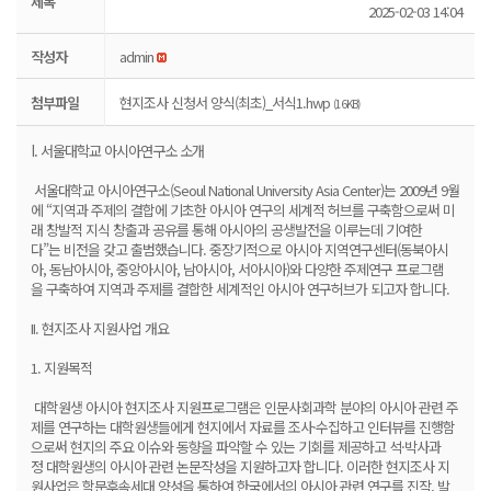
제목
2025-02-03 14:04
작성자
admin
첨부파일
현지조사 신청서 양식(최초)_서식1.hwp
(16KB)
I. 서울대학교 아시아연구소 소개
서울대학교 아시아연구소(Seoul National University Asia Center)는 2009년 9월
에 “지역과 주제의 결합에 기초한 아시아 연구의 세계적 허브를 구축함으로써 미
래 창발적 지식 창출과 공유를 통해 아시아의 공생발전을 이루는데 기여한
다”는 비전을 갖고 출범했습니다. 중장기적으로 아시아 지역연구센터(동북아시
아, 동남아시아, 중앙아시아, 남아시아, 서아시아)와 다양한 주제연구 프로그램
을 구축하여 지역과 주제를 결합한 세계적인 아시아 연구허브가 되고자 합니다.
II. 현지조사 지원사업 개요
1. 지원목적
대학원생 아시아 현지조사 지원프로그램은 인문사회과학 분야의 아시아 관련 주
제를 연구하는 대학원생들에게 현지에서 자료를 조사·수집하고 인터뷰를 진행함
으로써 현지의 주요 이슈와 동향을 파악할 수 있는 기회를 제공하고 석·박사과
정 대학원생의 아시아 관련 논문작성을 지원하고자 합니다. 이러한 현지조사 지
원사업은 학문후속세대 양성을 통하여 한국에서의 아시아 관련 연구를 진작, 발